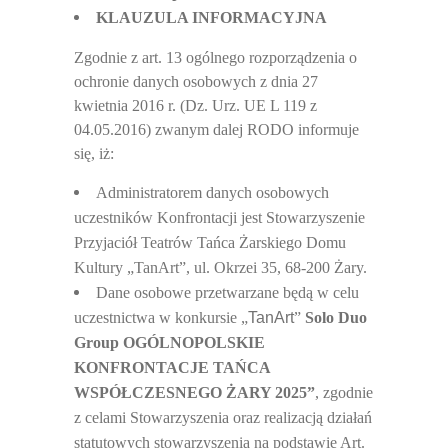
KLAUZULA INFORMACYJNA
Zgodnie z art. 13 ogólnego rozporz
ądzenia o
ochronie danych osobowych z dnia 27
kwietnia 2016 r. (Dz. Urz. UE L 119 z
04.05.2016) zwanym dalej RODO informuje
się, iż:
Administratorem danych osobowych
uczestników Konfrontacji jest Stowarzyszenie
Przyjació
ł Teatrów Tańca Żarskiego Domu
Kultury „TanArt”, ul. Okrzei 35, 68-200 Żary.
Dane osobowe przetwarzane b
ędą w celu
uczestnictwa w konkursie „
TanArt
”
Solo Duo
Group OGÓLNOPOLSKIE
KONFRONTACJE TA
ŃCA
WSPÓŁCZESNEGO ŻARY 2025”
, zgodnie
z celami Stowarzyszenia oraz realizacją działań
statutowych stowarzyszenia na podstawie Art.