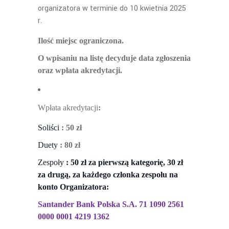
organizatora w terminie do
10 kwietnia 2025
r.
Ilo
ść miejsc ograniczona.
O wpisaniu na list
ę decyduje data zgłoszenia
oraz wpłata akredytacji.
Wp
łata akredytacji
:
Soli
ści
: 50 zł
Duety
:
80 z
ł
Zespo
ły
: 50 zł za pierwszą kategorię, 30 zł
za drugą, za każdego członka zespołu na
konto Organizatora:
Santander Bank Polska S.A. 71 1090 2561
0000 0001 4219 1362