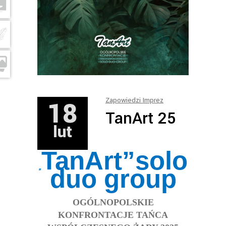
18
Zapowiedzi Imprez
TanArt 25
lut
TanArt
”solo
„
duo group
OGÓLNOPOLSKIE
KONFRONTACJE TA
ŃCA