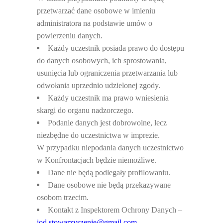
przetwarzać dane osobowe w imieniu
administratora na podstawie umów o
powierzeniu danych.
Ka
żdy uczestnik posiada prawo do dostępu
do danych osobowych, ich sprostowania,
usunięcia lub ograniczenia przetwarzania lub
odwołania uprzednio udzielonej zgody.
Ka
żdy uczestnik ma prawo wniesienia
skargi do organu nadzorczego.
Podanie danych jest dobrowolne, lecz
niezb
ędne do uczestnictwa w imprezie.
W przypadku niepodania danych uczestnictwo
w Konfrontacjach b
ędzie niemożliwe.
Dane nie b
ędą podlegały profilowaniu.
Dane osobowe nie b
ędą przekazywane
osobom trzecim.
Kontakt z Inspektorem Ochrony Danych –
iod.stowarzyszenie@gmail.com