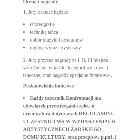
Ocena i nagrody
1. Jury ocenia
ć będzie:
choreografi
ę
technik
ę tańca
dobór muzyki i kostiumów
ogólny wyraz artystyczny
2. Jury przyzna nagrody za I, II, III miejsce
i
wyróżnienia
w ka
żdej kategorii wiekowej i
tanecznej oraz nagrody specjalne finansowe .
Postanowienia ko
ńcowe
Ka
żdy uczestnik Konfrontacji ma
obowiązek przestrzegania zaleceń
organizatora dotyczących REGULAMINU
UCZESTNICTWA W WYDARZENIACH
ARTYSTYCZNECH ŻARSKIEGO
DOMU KULTURY, oraz przepisów p.poż. i