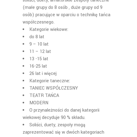
soliści, duety, amatorskie zespoły taneczne
(małe grupy do 8 osób , duże grupy od 9
osób) pracujące w oparciu o technikę tańca
współczesnego.
Kategorie wiekowe:
do 8 lat
9 – 10 lat
11 – 12 lat
13 -15 lat
16-25 lat
26 lat i wi
ęcej
Kategorie taneczne:
TANIEC WSPÓ
ŁCZESNY
TEATR TA
ŃCA
MODERN
O przynale
żności do danej kategorii
wiekowej decyduje 90 % składu.
Soli
ści, duety, zespoły mogą
zaprezentować się w dwóch kategoriach