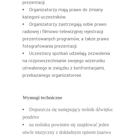
prezentacji.
Organizatorzy maj
ą prawo do zmiany
kategorii uczestników.
Organizatorzy zastrzegaj
ą sobie prawo
radiowej i filmowo-telewizyjnej rejestracji
prezentowanych programów, a także prawo
fotografowania prezentacji.
Uczestnicy spotka
ń udzielają zezwolenia
na rozpowszechnianie swojego wizerunku
utrwalonego w związku z konfrontacjami,
przekazanego organizatorowi.
Wymogi techniczne
Dopuszcza si
ę następujący nośnik dźwięku:
pendrive
na no
śniku powinien się znajdować jeden
utwór muzyczny z dokładnym opisem (nazwa