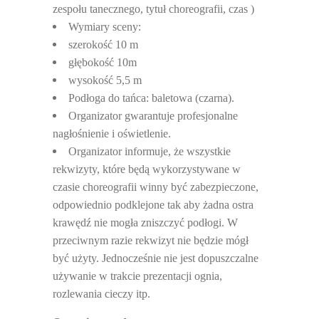
zespołu tanecznego, tytuł choreografii, czas )
Wymiary sceny:
szeroko
ść 10 m
g
łębokość 10m
wysoko
ść 5,5 m
Pod
łoga do tańca: baletowa (czarna).
Organizator gwarantuje profesjonalne
nag
łośnienie i oświetlenie.
Organizator informuje,
że wszystkie
rekwizyty, które będą wykorzystywane w
czasie choreografii winny być zabezpieczone,
odpowiednio podklejone tak aby żadna ostra
krawędź nie mogła zniszczyć podłogi. W
przeciwnym razie rekwizyt nie będzie mógł
być użyty. Jednocześnie nie jest dopuszczalne
używanie w trakcie prezentacji ognia,
rozlewania cieczy itp.