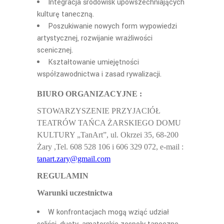
Integracja
środowisk upowszechniających
kulturę taneczną.
Poszukiwanie nowych form wypowiedzi
artystycznej, rozwijanie wra
żliwości
scenicznej.
Kszta
łtowanie umiejętności
współzawodnictwa i zasad rywalizacji.
BIURO ORGANIZACYJNE :
STOWARZYSZENIE PRZYJACIÓ
Ł
TEATRÓW TAŃCA ŻARSKIEGO DOMU
KULTURY „TanArt”, ul. Okrzei 35, 68-200
Żary ,
Tel. 608 528 106 i 606 329 072, e-mail :
tanart.zary@gmail.com
REGULAMIN
Warunki uczestnictwa
W konfrontacjach mog
ą wziąć udział