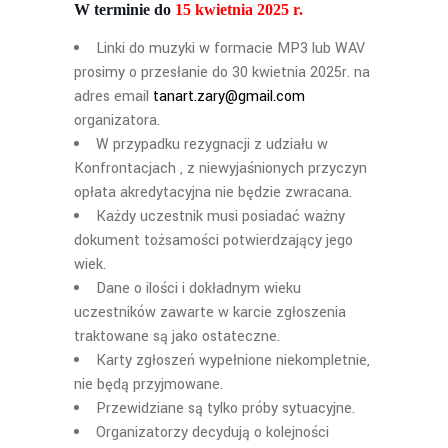
W terminie do
15 kwietnia 2025 r.
Linki do muzyki
w formacie MP3 lub WAV
prosimy o przes
łanie do 30 kwietnia 2025r. na
adres email
tanart.zary@gmail.com
organizatora.
W przypadku rezygnacji z udzia
łu w
Konfrontacjach , z niewyjaśnionych przyczyn
opłata akredytacyjna nie będzie zwracana.
Ka
żdy uczestnik musi posiadać ważny
dokument tożsamości potwierdzający jego
wiek.
Dane o ilo
ści i dokładnym wieku
uczestników zawarte w karcie zgłoszenia
traktowane są jako ostateczne.
Karty zg
łoszeń wypełnione niekompletnie,
nie będą przyjmowane.
Przewidziane s
ą tylko próby sytuacyjne.
Organizatorzy decyduj
ą o kolejności