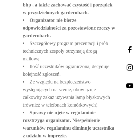
bhp , a także zachować czystość i porządek
w przydzielonych garderobach.
Organizator nie bierze
odpowiedzialno
ści za pozostawione rzeczy w
garderobach.
Szczegó
łowy program prezentacji i prób
technicznych zespoły otrzymają drogą
mailową.
Ilo
ść uczestników ograniczona, decyduje
kolejność zgłoszeń.
Ze wzgl
ędu na bezpieczeństwo
występujących na scenie, obowiązuje
całkowity zakaz używania lamp błyskowych
(również w telefonach komórkowych).
Sprawy nie uj
ęte w regulaminie
rozstrzyga organizator. Niespełnienie
warunków regulaminu eliminuje uczestnika
z udziału w imprezie.