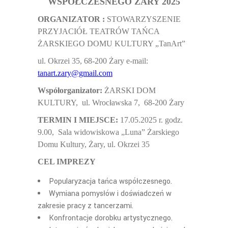
WSPÓŁCZESNEGO ŻARY 2025
ORGANIZATOR :
STOWARZYSZENIE
PRZYJACIÓ
Ł TEATRÓW TAŃCA
ŻARSKIEGO DOMU KULTURY „TanArt”
ul. Okrzei 35,
68-200
Żary
e-mail:
tanart.zary@gmail.com
Współorganizator:
ŻARSKI DOM
KULTURY,
ul. Wroc
ławska 7,
68-200
Żary
TERMIN I MIEJSCE:
17.05.2025 r. godz.
9.00,
Sala widowiskowa „Luna”
Żarskiego
Domu Kultury,
Żary, ul. Okrzei 35
CEL IMPREZY
Popularyzacja ta
ńca współczesnego.
Wymiana pomys
łów i doświadczeń w
zakresie pracy z tancerzami.
Konfrontacje dorobku artystycznego.