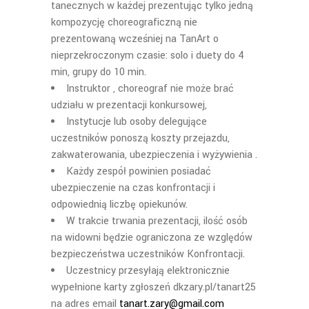
tanecznych w każdej prezentując tylko jedną
kompozycję choreograficzną nie
prezentowaną wcześniej na TanArt o
nieprzekroczonym czasie: solo i duety do 4
min, grupy do 10 min.
Instruktor , choreograf nie mo
że brać
udziału w prezentacji konkursowej,
Instytucje lub osoby deleguj
ące
uczestników ponoszą koszty przejazdu,
zakwaterowania, ubezpieczenia i wyżywienia .
Ka
żdy zespół powinien posiadać
ubezpieczenie na czas konfrontacji i
odpowiednią liczbę opiekunów.
W trakcie trwania prezentacji, ilość osób
na widowni będzie ograniczona ze względów
bezpieczeństwa uczestników Konfrontacji.
Uczestnicy przesy
łają elektronicznie
wypełnione karty zgłoszeń dkzary.pl/tanart25
na adres email
tanart.zary@gmail.com