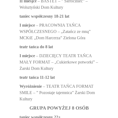
II miesjce
– BASTET – ” Sierociniec” –
Wolsztyński Dom Kultury
taniec współczesny 18-21 lat
I miejsce
– PRACOWNIA TAŃCA
WSPÓŁCZESNEGO – „Zatańcz ze mną”
MCKiE „Dom Harcerza” Zielona Góra
teatr tańca do 8 lat
I miejsce
– DZIECIĘCY TEATR TAŃCA
MAŁY FORMAT – „Cukierkowe potworki” –
Żarski Dom Kultury
teatr tańca 11-12 lat
Wyróżnienie
– TEATR TAŃCA FORMAT
SMILE – ” Pozostaje tajemnica” Żarski Dom
Kultury
GRUPA POWYŻEJ 8 OSÓB
taniec współczesny 22+