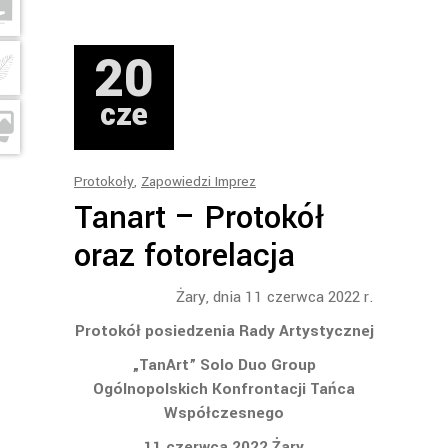
20
cze
Protokoły
,
Zapowiedzi Imprez
Tanart – Protokół
oraz fotorelacja
Żary, dnia
1
1
czerwca 202
2
r.
Protokół posiedzenia Rady Artystycznej
„
TanArt” Solo Duo Group
Ogólnopolskich Konfrontacji Tańca
Współczesnego
1
1
czerwca 202
2
Żary