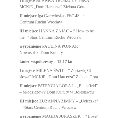
I miejsce
BLANKA TROSZCZYŃSKA
MCKiE „Dom Harcerza” Zielona Góra
II miejsce
Iga Czerwińska „Fly” 4Stars
Centrum Ruchu Wrocław
I
II miejsce
HANNA ZAJĄC – ” How to be
me”
4Stars Centrum Ruchu Wrocław
wyróżnienie
PAULINA POJNAR -
Nowosolski Dom Kultury
taniec współczesny – 15-17 lat
I miejsce
MILENA ŚWIT – ” Zostawię Ci
słowa” MCKiE „Dom Harcerza” Zielona Góra
II miejsce
PATRYCJA LORAJ – „Battlefield”
– Młodzieżowy Dom Kultury w Bolesławcu
III miejsce
ZUZANNA ZIMNY – „Ucieczka”
– 4Stars Centrum Ruchu Wrocław
wyróżnienie
MAGDA JURASZEK – ” Love”