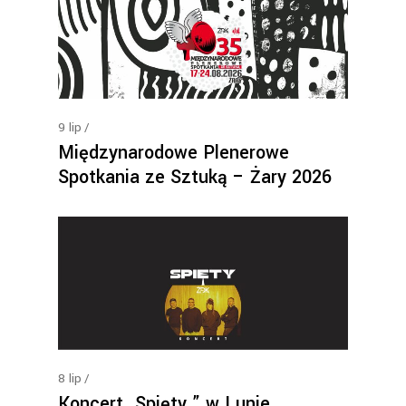
9
lip
Międzynarodowe Plenerowe
Spotkania ze Sztuką – Żary 2026
8
lip
Koncert „Spięty ” w Lunie