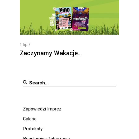
1
lip
Zaczynamy Wakacje…
Search
for:
Zapowiedzi Imprez
Galerie
Protokoły
Regulaminy Zgłoszenia