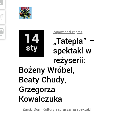
14
Zapowiedzi Imprez
„Tatepla” –
sty
spektakl w
reżyserii:
Bożeny Wróbel,
Beaty Chudy,
Grzegorza
Kowalczuka
Żarski Dom Kultury zaprasza na spektakl: