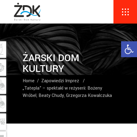
Ope
ŻARSKI DOM
KULTURY
Home
/
Zapowiedzi Imprez
/
„Tatepla” – spektakl w reżyserii: Bożeny
Wróbel, Beaty Chudy, Grzegorza Kowalczuka