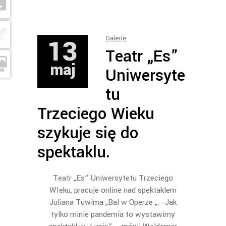
13
Galerie
Teatr „Es”
maj
Uniwersyte
tu
Trzeciego Wieku
szykuje się do
spektaklu.
Teatr „Es” Uniwersytetu Trzeciego
WIeku, pracuje online nad spektaklem
Juliana Tuwima „Bal w Operze „. -Jak
tylko minie pandemia to wystawimy