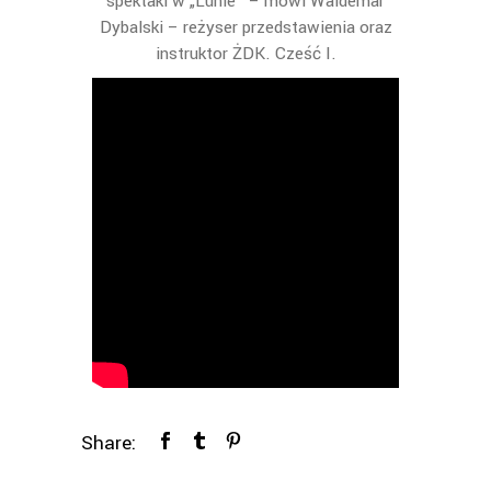
spektakl w „Lunie” – mówi Waldemar
Dybalski – reżyser przedstawienia oraz
instruktor ŻDK. Cześć I.
Share: