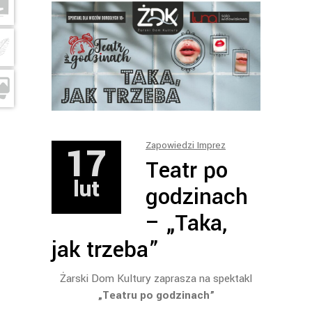
17
Zapowiedzi Imprez
Teatr po
lut
godzinach
– „Taka,
jak trzeba”
Żarski Dom Kultury zaprasza na spektakl
„Teatru po godzinach”