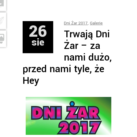
26
Dni Żar 2017
,
Galerie
Trwają Dni
sie
Żar – za
nami dużo,
przed nami tyle, że
Hey