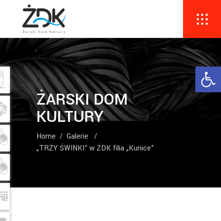
Ope
ŻARSKI DOM
KULTURY
Home
/
Galerie
/
„TRZY ŚWINKI” w ŻDK filia „Kunice”