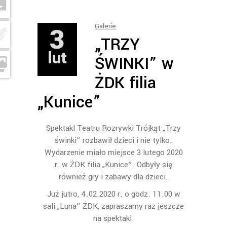
3
Galerie
„TRZY
lut
ŚWINKI” w
ŻDK filia
„Kunice”
Spektakl Teatru Rozrywki Trójkąt „Trzy
świnki” rozbawił dzieci i nie tylko.
Wydarzenie miało miejsce 3 lutego 2020
r. w ŻDK filia „Kunice”. Odbyły się
również gry i zabawy dla dzieci.
Już jutro, 4.02.2020 r. o godz. 11.00 w
sali „Luna” ŻDK, zapraszamy raz jeszcze
na spektakl.