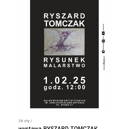
24
sty
wystawa RYSZARD TOMCZAK