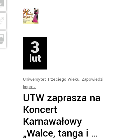
3
lut
Uniwersytet Trzeciego Wieku
,
Zapowiedzi
Imprez
UTW zaprasza na
Koncert
Karnawałowy
„Walce, tanga i …