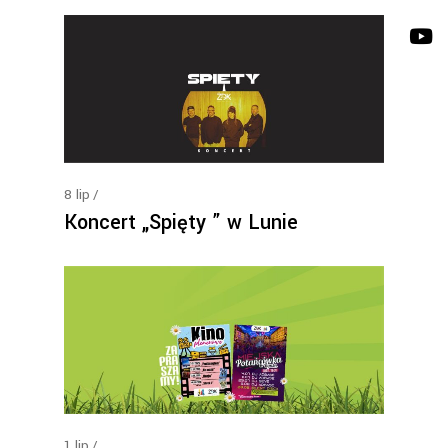
8
lip
Koncert „Spięty ” w Lunie
1
lip