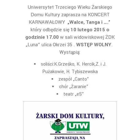
Uniwersytet Trzeciego Wieku Żarskiego
Domu Kultury zaprasza na KONCERT
KARNAWAŁOWY
„Walce, Tanga i ….”
który odbędzie się
10 lutego 2015 o
godzinie 17.00
w sali widowiskowej ŻDK
„Luna” ulica Okrzei 35 .
WSTĘP WOLNY
.
Wystąpią:
soliści:K.Grześko, K. Hercik,Z. i J.
Pużakowie, H. Tybiszewska
zespół „Canto”
chór „Żaranie”
teatr „eS”