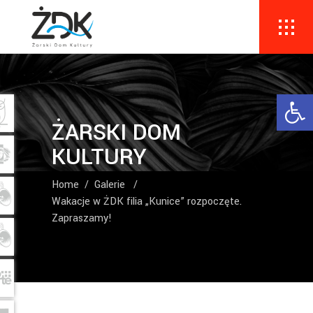
Ope
ŻARSKI DOM
KULTURY
Home
/
Galerie
/
Wakacje w ŻDK filia „Kunice” rozpoczęte.
Zapraszamy!