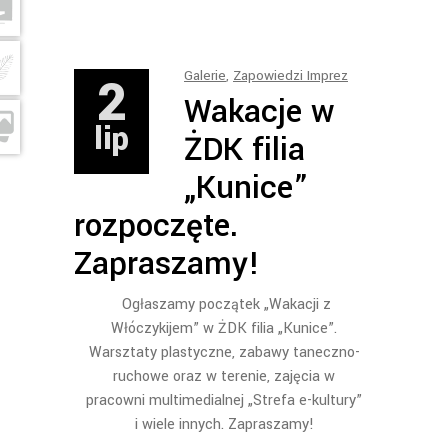
2
Galerie
,
Zapowiedzi Imprez
Wakacje w
lip
ŻDK filia
„Kunice”
rozpoczęte.
Zapraszamy!
Ogłaszamy początek „Wakacji z
Włóczykijem” w ŻDK filia „Kunice”.
Warsztaty plastyczne, zabawy taneczno-
ruchowe oraz w terenie, zajęcia w
pracowni multimedialnej „Strefa e-kultury”
i wiele innych. Zapraszamy!