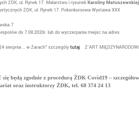
ych ŻDK, ul. Rynek 17. Malarstwo i rysunek
Karoliny Matuszewskiej
rtystycznych ŻDK, ul. Rynek 17. Pokonkursowa Wystawa XXX
awska 7
espołów do 7.08.2020r. lub do wyczerpania miejsc na adres
„24 sierpnia … w Żarach” szczegóły
tutaj
Ż’ART MIĘDZYNARODOW
ać się będą zgodnie z procedurą ŻDK Covid19 – szczegóło
ariat oraz instruktorzy ŻDK, tel. 68 374 24 13