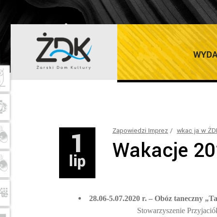
ŻARSKI DOM K
WYDA
1
Zapowiedzi Imprez
wkac ja w ŻD
Wakacje 2
lip
28.06-5.07.2020 r. – Obóz taneczny 
Stowarzyszenie Przyjaci