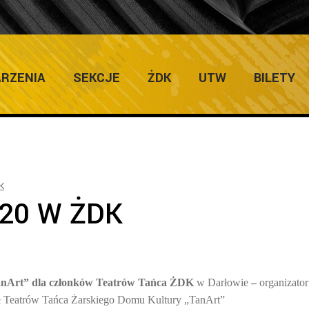
ULTURY
Ho
RZENIA
SEKCJE
ŻDK
UTW
BILETY
K
020 W ŻDK
„TanArt” dla członków Teatrów Tańca ŻDK
w Darłowie
–
organizator
ół Teatrów Tańca Żarskiego Domu Kultury „TanArt”