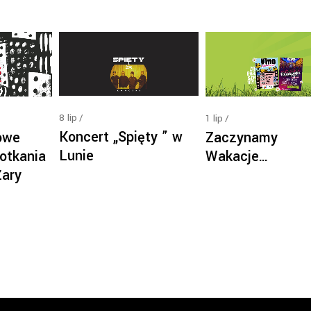
8
lip
1
lip
Koncert „Spięty ” w
owe
Zaczynamy
Lunie
otkania
Wakacje…
Żary