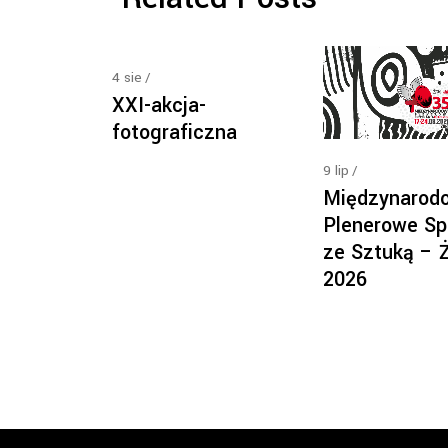
4
sie
XXI-akcja-
fotograficzna
9
lip
Międzynarod
Plenerowe Sp
ze Sztuką – 
2026