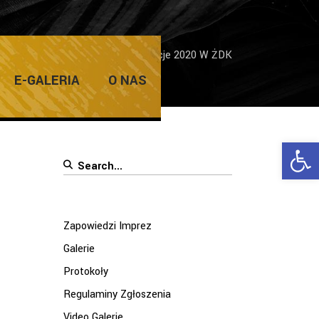
me
/
Zapowiedzi Imprez
/
Wakacje 2020 W ŻDK
E-GALERIA
O NAS
Ope
Search
for:
Zapowiedzi Imprez
Galerie
Protokoły
Regulaminy Zgłoszenia
Video Galerie