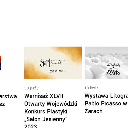
18
kwi
30
paź
Wystawa Litogra
Wernisaż XLVII
arstwa
Pablo Picasso w
Otwarty Wojewódzki
sz
Żarach
Konkurs Plastyki
„Salon Jesienny”
2023