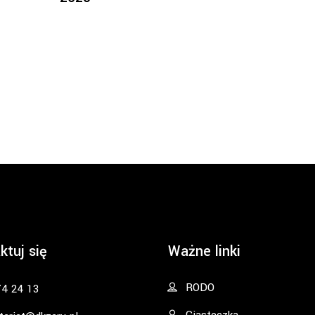
ktuj się
Ważne linki
RODO
74 24 13