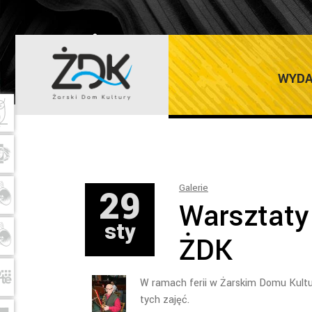
ŻARSKI DOM K
WYDA
29
Galerie
Warsztaty 
sty
ŻDK
W ramach ferii w Żarskim Domu Kultury
tych zajęć.