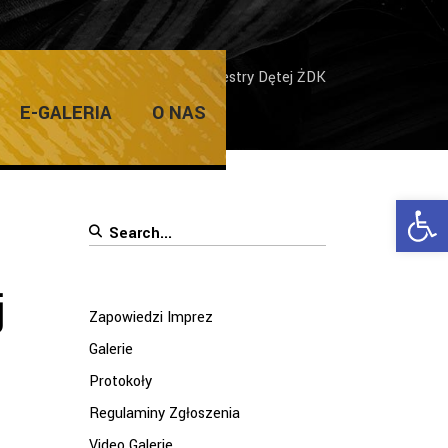
Galerie
/
Warsztaty Miejskiej Orkiestry Dętej ŻDK
E-GALERIA
O NAS
Ope
Search
for:
j
Zapowiedzi Imprez
Galerie
Protokoły
z
Regulaminy Zgłoszenia
Video Galerie