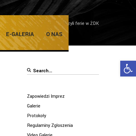
how, plastyczne, taneczne i inne, czyli ferie w ŻDK
E-GALERIA
O NAS
Ope
Search
for:
Zapowiedzi Imprez
Galerie
Protokoły
Regulaminy Zgłoszenia
Video Galerie