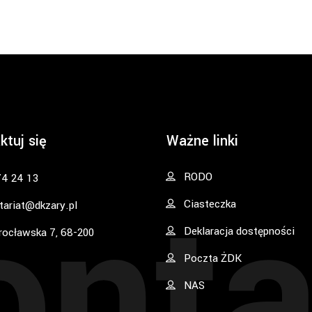
ktuj się
Ważne linki
onta
RODO
74 24 13
Ciasteczka
tariat@dkzary.pl
Deklaracja dostępności
rocławska 7, 68-200
Poczta ŻDK
NAS