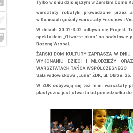
Tylko w dniu dzisiejszym w Żarskim Domu Kul
warsztaty robotyki prowadzone przez 
w
Kunicach gościły warsztaty Fireshow i Vi
W dniach 30.01-3.02 odbywa się Projekt 
spektaklem „Otwarte okno” na podstawie p
Bożenę Wróbel.
ŻARSKI DOM KULTURY ZAPRASZA W DNIU 0
WYKONANIU DZIECI I MŁODZIEŻY OR
WARSZTATACH TAŃCA WSPÓŁCZESNEGO
Sala widowiskowa „Luna” ŻDK, ul. Okrzei 3
W ŻDK odbywają się też m.in. warsztaty p
plastyczna jest otwarta od poniedziałku do 