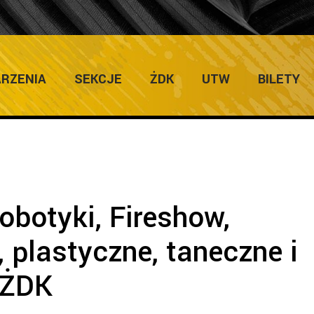
Home
/
Galerie
/
Warsztaty robotyki, Fireshow, Visuals
RZENIA
SEKCJE
ŻDK
UTW
BILETY
obotyki, Fireshow,
 plastyczne, taneczne i
w ŻDK