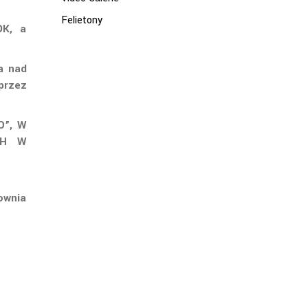
Felietony
DK, a
a nad
przez
O”, W
CH W
ownia