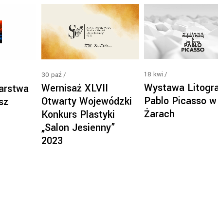
18
kwi
30
paź
Wystawa Litogra
Wernisaż XLVII
arstwa
Pablo Picasso w
Otwarty Wojewódzki
sz
Żarach
Konkurs Plastyki
„Salon Jesienny”
2023