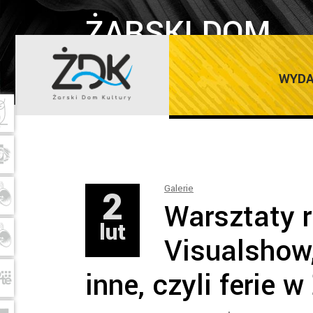
ŻARSKI DOM
KULTURY
WYDA
2
Galerie
Warsztaty r
lut
Visualshow,
inne, czyli ferie 