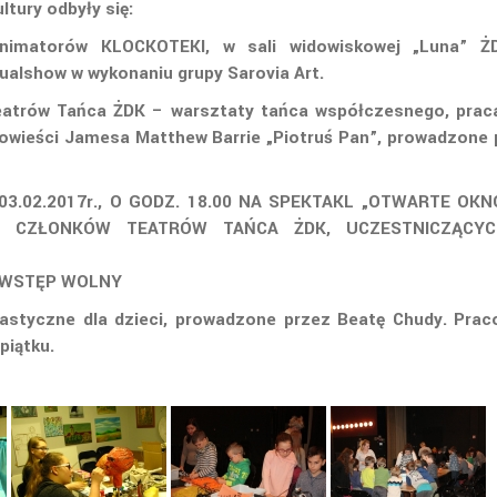
tury odbyły się:
animatorów KLOCKOTEKI, w sali widowiskowej „Luna” Ż
sualshow w wykonaniu grupy Sarovia Art.
Teatrów Tańca ŻDK – warsztaty tańca współczesnego, prac
owieści Jamesa Matthew Barrie „Piotruś Pan”, prowadzone 
3.02.2017r., O GODZ. 18.00 NA SPEKTAKL „OTWARTE OKN
AZ CZŁONKÓW TEATRÓW TAŃCA ŻDK, UCZESTNICZĄCY
5. WSTĘP WOLNY
lastyczne dla dzieci, prowadzone przez Beatę Chudy. Prac
piątku.