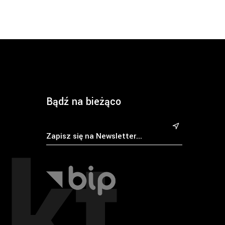
Bądź na bieżąco
kt
&