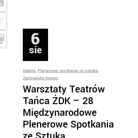
6
sie
Galerie
,
Plenerowe spotkania ze sztuką
,
Zapowiedzi Imprez
Warsztaty Teatrów
Tańca ŻDK – 28
Międzynarodowe
Plenerowe Spotkania
ze Sztuką