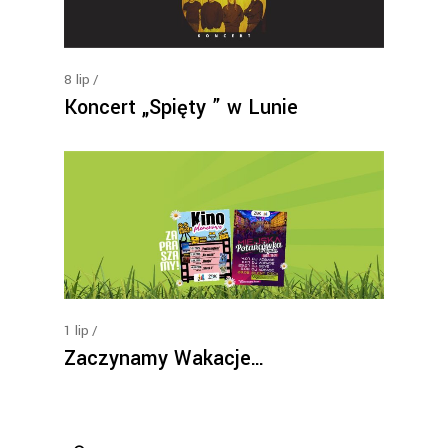
8
lip
Koncert „Spięty ” w Lunie
1
lip
Zaczynamy Wakacje…