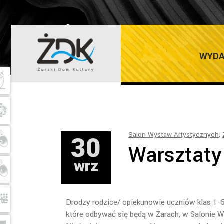
ŻARSKI DOM K
WYDA
30
Salon Wystaw Artystycznych
,
Warsztaty
wrz
Drodzy rodzice/ opiekunowie uczniów klas 1-6
które odbywać się będą w Żarach, w Salonie W