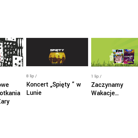
8
lip
1
lip
Koncert „Spięty ” w
owe
Zaczynamy
Lunie
otkania
Wakacje…
Żary