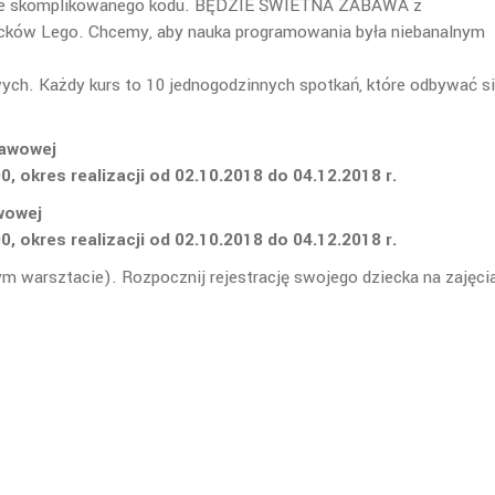
sanie skomplikowanego kodu. BĘDZIE ŚWIETNA ZABAWA z
ocków Lego. Chcemy, aby nauka programowania była niebanalnym
ych. Każdy kur
s to 10 jednogodzinnych spotkań, które odbywać s
stawowej
, okres realizacji od 02.10.2018 do 04.12.2018 r.
awowej
, okres realizacji od 02.10.2018 do 04.12.2018 r.
ym warsztacie). Rozpocznij rejestrację swojego dziecka na zajęci