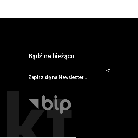
Bądź na bieżąco
kt
&