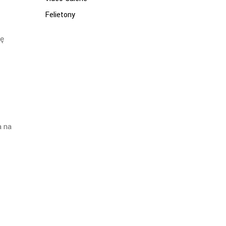
Felietony
ię
a na