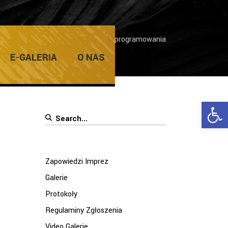
aw Artystycznych
/
Warsztaty z programowania
E-GALERIA
O NAS
Ope
Search
for:
Zapowiedzi Imprez
Galerie
Protokoły
,
Regulaminy Zgłoszenia
Video Galerie