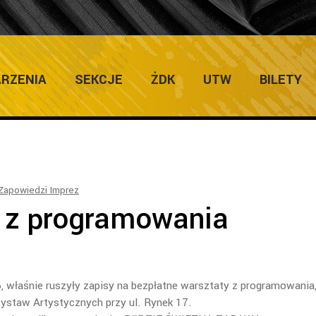
ULTURY
Home
/
Salon Wyst
RZENIA
SEKCJE
ŻDK
UTW
BILETY
Zapowiedzi Imprez
 z programowania
, właśnie ruszyły zapisy na bezpłatne warsztaty z programowania
ystaw Artystycznych przy ul. Rynek 17.