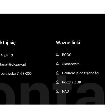
ktuj się
Ważne linki
onta
RODO
74 24 13
Ciasteczka
tariat@dkzary.pl
Deklaracja dostępności
rocławska 7, 68-200
Poczta ŻDK
NAS