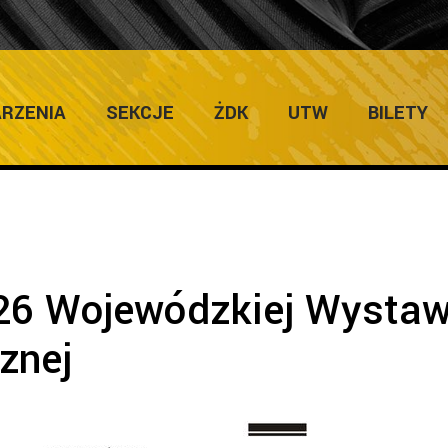
ULTURY
Home
/
Zapowiedzi Imprez
/
W
RZENIA
SEKCJE
ŻDK
UTW
BILETY
26 Wojewódzkiej Wysta
znej