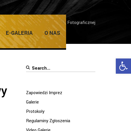
ernisaż 26 Wojewódzkiej Wystawy Fotograficznej
E-GALERIA
O NAS
Ope
Search
for:
wy
Zapowiedzi Imprez
Galerie
Protokoły
Regulaminy Zgłoszenia
Video Galerie