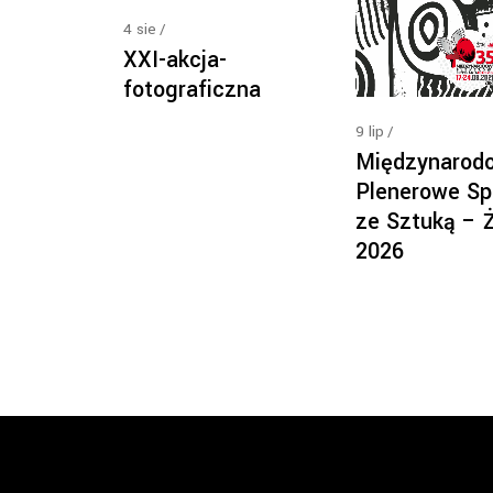
4
sie
XXI-akcja-
fotograficzna
9
lip
Międzynarod
Plenerowe Sp
ze Sztuką – 
2026