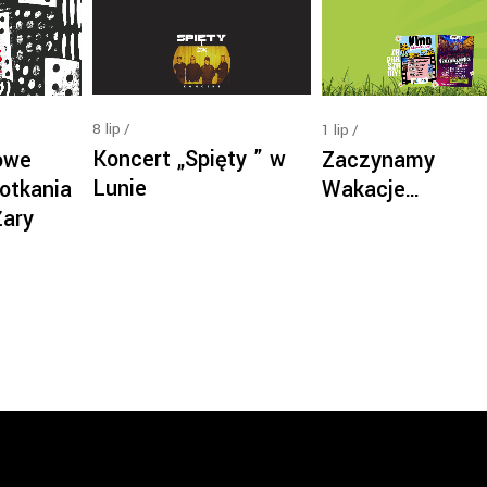
8
lip
1
lip
Koncert „Spięty ” w
owe
Zaczynamy
Lunie
otkania
Wakacje…
Żary