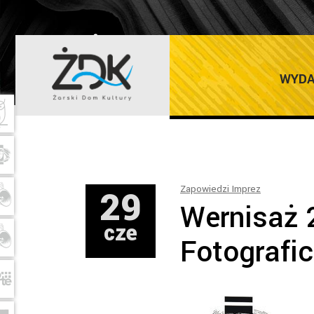
ŻARSKI DOM K
WYDA
29
Zapowiedzi Imprez
Wernisaż 
cze
Fotografic