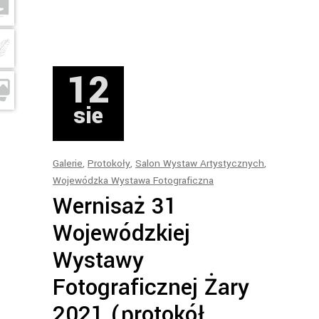
12
sie
Galerie
,
Protokoły
,
Salon Wystaw Artystycznych
,
Wojewódzka Wystawa Fotograficzna
Wernisaż 31
Wojewódzkiej
Wystawy
Fotograficznej Żary
2021 (protokół,