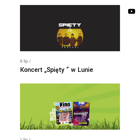
8
lip
Koncert „Spięty ” w Lunie
1
lip