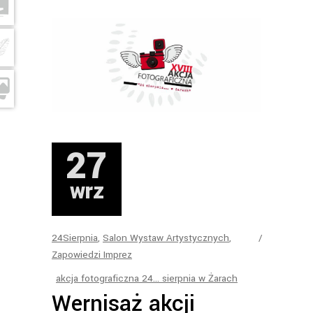
27
wrz
24Sierpnia
,
Salon Wystaw Artystycznych
,
Zapowiedzi Imprez
akcja fotograficzna 24... sierpnia w Żarach
Wernisaż akcji