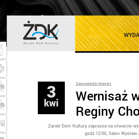
ŻARSKI DOM K
WYDA
3
Zapowiedzi Imprez
Wernisaż w
kwi
Reginy Ch
Żarski Dom Kultury zaprasza na otwarcie wy
godz.12.00, Salon Wystaw 