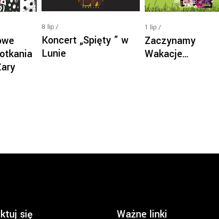
8
lip
1
lip
Koncert „Spięty ” w
owe
Zaczynamy
Lunie
otkania
Wakacje…
Żary
ktuj się
Ważne linki