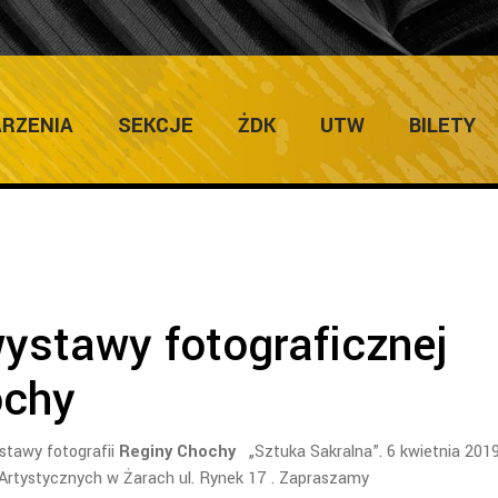
ULTURY
Home
/
Zapowiedzi Imprez
RZENIA
SEKCJE
ŻDK
UTW
BILETY
ystawy fotograficznej
ochy
stawy fotografii
Reginy Chochy
„Sztuka Sakralna”. 6 kwietnia 2019
Artystycznych w Żarach ul. Rynek 17 . Zapraszamy