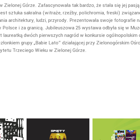
Zielonej Górze. Zafascynowała tak bardzo, że stała się jej pasją 
t sztuka sakralna (witraże, rzeźby, polichromia, freski) związan
ia architektury, ludzi, przyrody.
Prezentowała swoje fotografie n
Polsce i za granicą.
Jubileuszowa 25 wystawa odbyła się w Mu
t laureatką dwóch pierwszych nagród w konkursie ogólnopolskim 
członkiem grupy „Babie Lato” działającej przy Zielonogórskim Ośr
sytetu Trzeciego Wieku w Zielonej Górze.