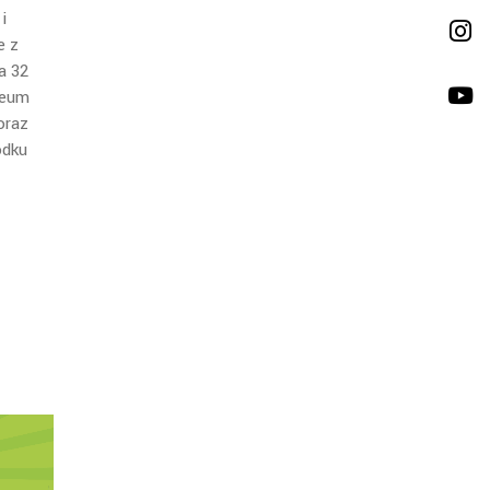
i
e z
a 32
zeum
oraz
odku