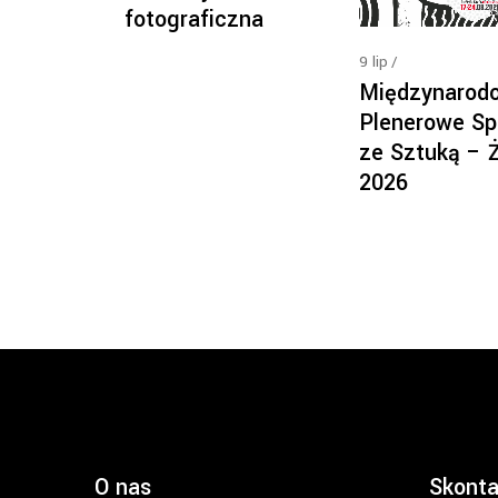
fotograficzna
9
lip
Międzynarod
Plenerowe Sp
ze Sztuką – 
2026
O nas
Skonta