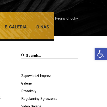
/
Wernisaż wystawy fotograficznej Reginy Chochy
E-GALERIA
O NAS
Ope
Search
for:
Zapowiedzi Imprez
Galerie
Protokoły
,
Regulaminy Zgłoszenia
Video Galerie