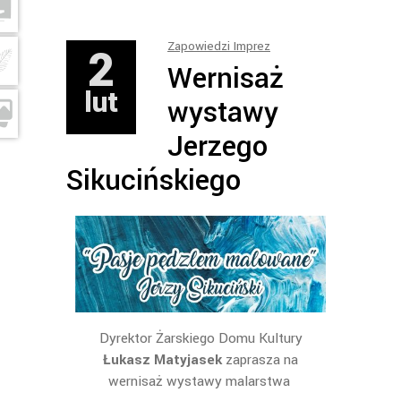
2
Zapowiedzi Imprez
Wernisaż
lut
wystawy
Jerzego
Sikucińskiego
Dyrektor Żarskiego Domu Kultury
Łukasz Matyjasek
zaprasza na
w
ernisaż wystawy malarstwa