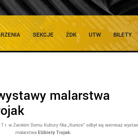
ULTURY
Home
/
Galer
RZENIA
SEKCJE
ŻDK
UTW
BILETY
wystawy malarstwa
rojak
7 r. w Żarskim Domu Kultury filia „Kunice” odbył się wernisaż wysta
malarstwa
Elżbiety Trojak.