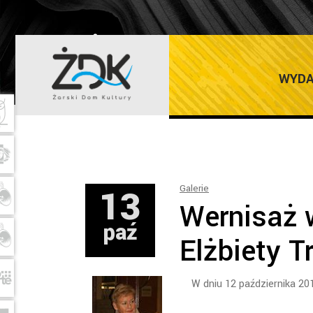
ŻARSKI DOM K
WYDA
13
Galerie
Wernisaż 
paź
Elżbiety T
W dniu 12 października 201