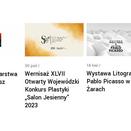
18
kwi
30
paź
Wystawa Litogra
Wernisaż XLVII
arstwa
Pablo Picasso w
Otwarty Wojewódzki
sz
Żarach
Konkurs Plastyki
„Salon Jesienny”
2023