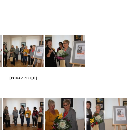
[POKAZ ZDJĘĆ]