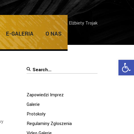
ie
/
Wernisaż wystawy malarstwa Elżbiety Trojak
E-GALERIA
O NAS
Ope
Search
for:
Zapowiedzi Imprez
Galerie
Protokoły
wy
Regulaminy Zgłoszenia
Video Galerie