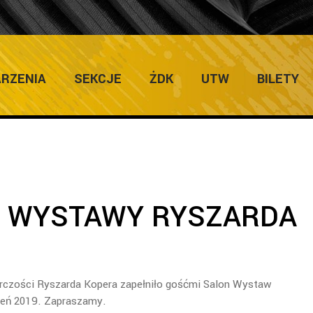
ULTURY
Home
/
Galer
RZENIA
SEKCJE
ŻDK
UTW
BILETY
 WYSTAWY RYSZARDA
órczości Ryszarda Kopera zapełniło gośćmi Salon Wystaw
ień 2019. Zapraszamy.