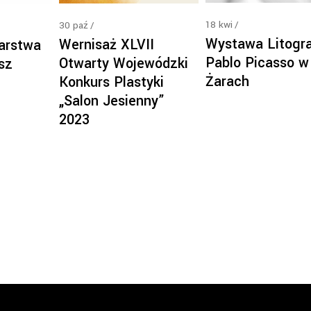
18
kwi
30
paź
Wystawa Litogra
Wernisaż XLVII
arstwa
Pablo Picasso w
Otwarty Wojewódzki
sz
Żarach
Konkurs Plastyki
„Salon Jesienny”
2023