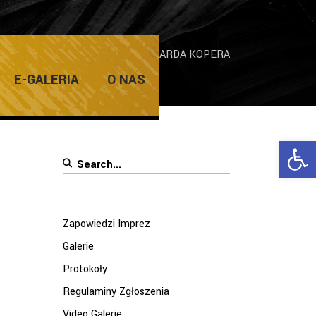
ie
/
WERNISAŻ WYSTAWY RYSZARDA KOPERA
E-GALERIA
O NAS
Ope
Search
for:
Zapowiedzi Imprez
Galerie
Protokoły
Regulaminy Zgłoszenia
Video Galerie