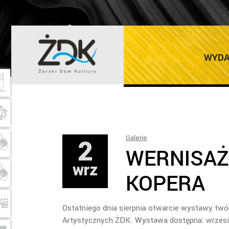
ŻARSKI DOM K
WYDA
2
Galerie
WERNISAŻ
wrz
KOPERA
Ostatniego dnia sierpnia otwarcie wystawy tw
Artystycznych ŻDK. Wystawa dostępna: wrzes