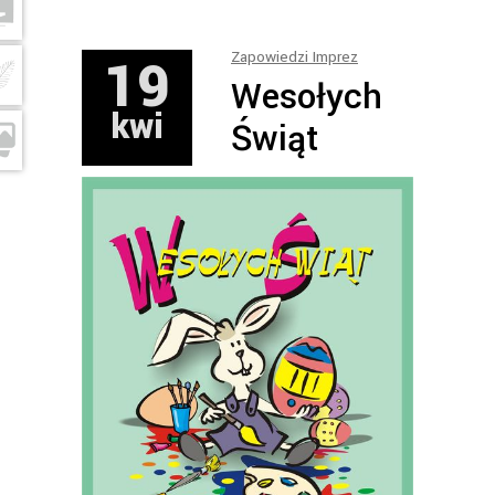
19
Zapowiedzi Imprez
Wesołych
kwi
Świąt