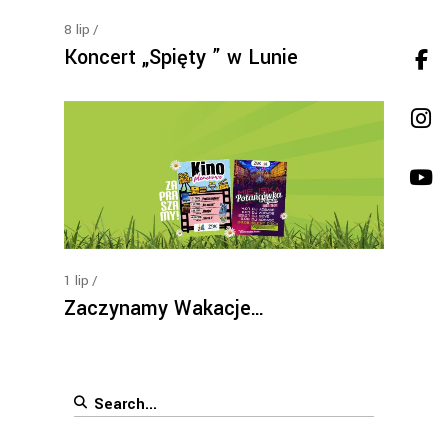
8
lip
Koncert „Spięty ” w Lunie
1
lip
Zaczynamy Wakacje…
Search
for: