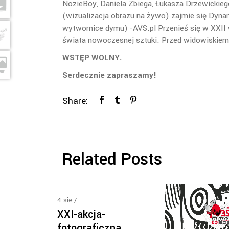
NozieBoy, Daniela Zbiega, Łukasza Drzewickieg
(wizualizacja obrazu na żywo) zajmie się Dynam
wytwornice dymu) -AVS.pl Przenieś się w XXII w
świata nowoczesnej sztuki. Przed widowiskiem 
WSTĘP WOLNY.
Serdecznie zapraszamy!
Share:
Related Posts
4
sie
XXI-akcja-
fotograficzna