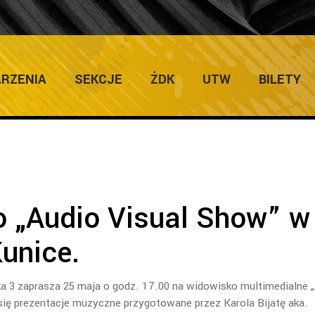
ULTURY
Home
/
Zapowiedzi Imprez
/
RZENIA
SEKCJE
ŻDK
UTW
BILETY
 „Audio Visual Show” w
Kunice.
zka 3 zaprasza 25 maja o godz. 17.00 na widowisko multimedialne 
się prezentacje muzyczne przygotowane przez Karola Bijatę aka.