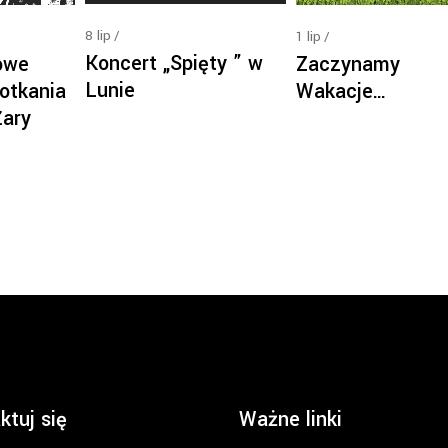
8
lip
1
lip
Koncert „Spięty ” w
owe
Zaczynamy
Lunie
otkania
Wakacje…
Żary
ktuj się
Ważne linki