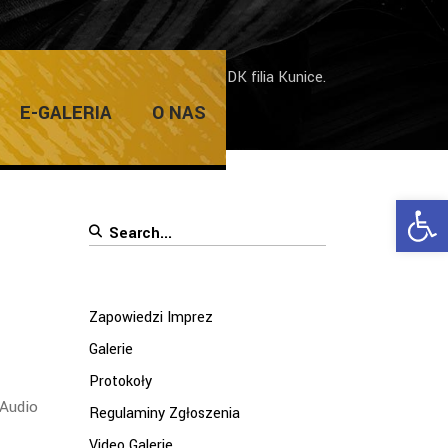
Widowisko „Audio Visual Show” w ŻDK filia Kunice.
E-GALERIA
O NAS
Ope
Search
for:
Zapowiedzi Imprez
Galerie
Protokoły
„Audio
Regulaminy Zgłoszenia
Video Galerie