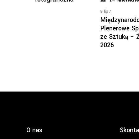
9
lip
Międzynarod
Plenerowe Sp
ze Sztuką – 
2026
O nas
Skonta