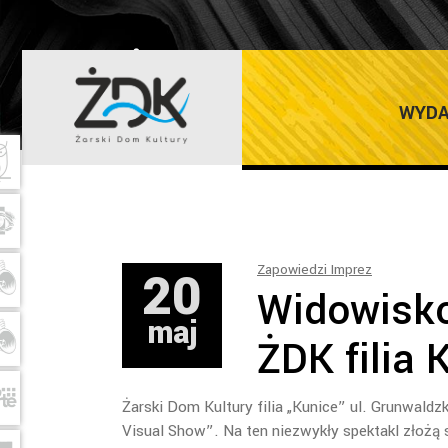
ŻARSKI DOM K
WYDA
20
Zapowiedzi Imprez
Widowisko
maj
ŻDK filia 
Żarski Dom Kultury filia „Kunice” ul. Grunwald
Visual Show”. Na ten niezwykły spektakl złożą 