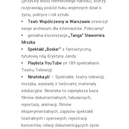
(przyszły wódz niemieckiego narodu), którzy
rozprawiają pośród huku wojennych dział o
życiu, polityce i roli sztuki.
Teatr Współczesny w Warszawie
otworzył
swoje archiwum dla internautów. Polecamy!
genialna inscenizacja
„Tanga” Sławomira
Mrożka
.
Spektakl „Boska!”
z fantastyczną
tytułową rolą Krystyny Jandy.
Playlista YouTube
ze 189 spektaklami
Teatru Telewizji.
Ninateka.pl/
– Spektakle, teatry telewizji,
muzyka, wywiady z twórcami, materiały
edukacyjne. Ninateka to największa baza
filmów dokumentalnych, fabularnych,
reportaży, animacji, filmów
eksperymentalnych, zapisów spektakli
teatralnych i operowych, rejestracji
koncertów, relacji dokumentujących życie