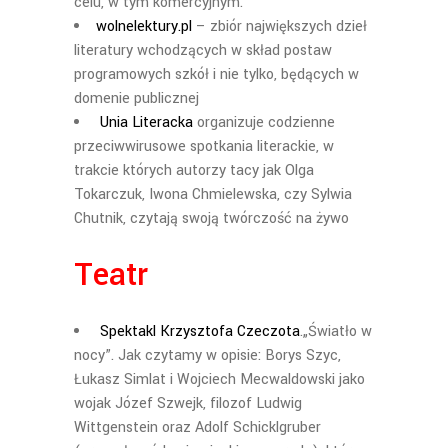
celu, w tym komercyjnym.
wolnelektury.pl
– zbiór największych dzieł
literatury wchodzących w skład postaw
programowych szkół i nie tylko, będących w
domenie publicznej
Unia Literacka
organizuje codzienne
przeciwwirusowe spotkania literackie, w
trakcie których autorzy tacy jak Olga
Tokarczuk, Iwona Chmielewska, czy Sylwia
Chutnik, czytają swoją twórczość na żywo
Teatr
Spektakl Krzysztofa Czeczota
.„Światło w
nocy”. Jak czytamy w opisie: Borys Szyc,
Łukasz Simlat i Wojciech Mecwaldowski jako
wojak Józef Szwejk, filozof Ludwig
Wittgenstein oraz Adolf Schicklgruber