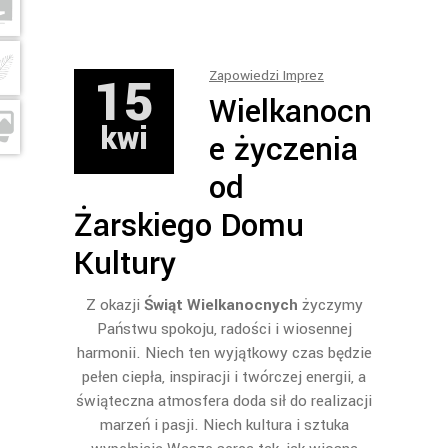
15
Zapowiedzi Imprez
Wielkanocn
kwi
e życzenia
od
Żarskiego Domu
Kultury
Z okazji
Świąt Wielkanocnych
życzymy
Państwu spokoju, radości i wiosennej
harmonii. Niech ten wyjątkowy czas będzie
pełen ciepła, inspiracji i twórczej energii, a
świąteczna atmosfera doda sił do realizacji
marzeń i pasji. Niech kultura i sztuka