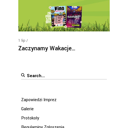
1
lip
Zaczynamy Wakacje…
Search
for:
Zapowiedzi Imprez
Galerie
Protokoły
Regulaminy Zgłoszenia