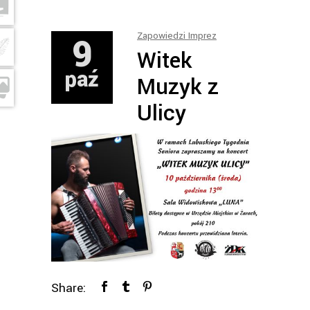
9
Zapowiedzi Imprez
Witek
paź
Muzyk z
Ulicy
Share: