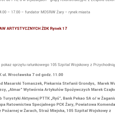
 – 17.00 – fundator MOSRiW Żary – rynek miasta
AW ARTYSTYCZNYCH ŻDK Rynek 17
ru, pokaz sprzętu ratunkowego 105 Szpital Wojskowy z Przychodnią
 ul. Wrocławska 7 od godz. 11.00
ad Masarski Tomaszek, Piekarnia Stefanii Grondys, Marek W
odzcy, „Almar” Wytwórnia Artykułów Spożywczych Marek Czajk
 Turystyki Aktywnej PTTK „Ryś”, Bank Pekao SA o/ w Żaganiu
Grupa Ratownictwa Specjalnego PCK Żary, Powiatowa Komend
 Pożarnej w Żarach, Straż Miejska, 105 Szpital Wojskowy z