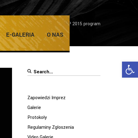
me
/
Zapowiedzi Imprez
/
WOŚP 2015 program
E-GALERIA
O NAS
Ope
Search
for:
Zapowiedzi Imprez
Galerie
Protokoły
Regulaminy Zgłoszenia
Video Galerie