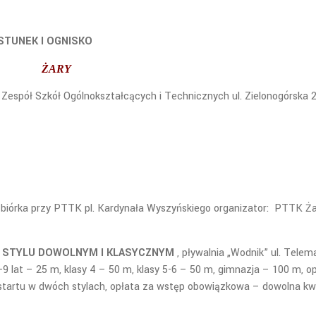
STUNEK I OGNISKO
ŻARY
Zespół Szkół Ogólnokształcących i Technicznych ul. Zielonogórska 
iórka przy PTTK pl. Kardynała Wyszyńskiego organizator: PTTK Ża
 STYLU DOWOLNYM I KLASYCZNYM
, pływalnia „Wodnik” ul. Tele
7-9 lat – 25 m, klasy 4 – 50 m, klasy 5-6 – 50 m, gimnazja – 100 m, o
 startu w dwóch stylach, opłata za wstęp obowiązkowa – dowolna k