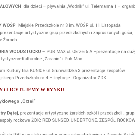
WAŁOWYCH
dla dzieci – pływalnia „Wodnik” ul. Telemanna 1 – organi
Y WOŚP
Miejskie Przedszkole nr 3 im. WOŚP ul. 11 Listopada
, prezentacje artystyczne grup przedszkolnych i zaproszonych gości,
 w Żarach
TORIA WOODSTOCKU
– PUB MAX ul. Okrzei 5 A –prezentacje na du
rtystyczno-Kulturalne „Żaranin” i Pub Max
m Kultury filia KUNICE ul. Grunwaldzka 3 prezentacje zespołów
jskiego Przedszkola nr 4 – licytacje . Organizator ŻDK
 i LICYTUJEMY W RYNKU
yklowego „Orzeł”
try Dętej
, prezentacje artystyczne żarskich szkół i przedszkoli , grup
ak, zespoły rockowe ŻDK: RED SUNSED, UNDERTONE, ZESPÓŁ ROCKO
ót do PRL-u w stylizacjach– grupy rekonstrukcyjne z Zespołu Szkół