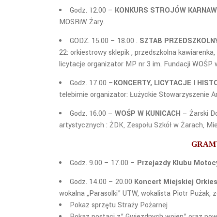
Godz. 12.00 –
KONKURS STROJÓW KARNA
MOSRiW Żary.
GODZ. 15.00 – 18.00 .
SZTAB PRZEDSZKOLN
22: orkiestrowy sklepik , przedszkolna kawiarenka
licytacje organizator MP nr 3 im. Fundacji WOŚP
Godz. 17.00 –
KONCERTY, LICYTACJE I HIS
telebimie organizator: Łużyckie Stowarzyszenie A
Godz. 16.00 –
WOŚP W KUNICACH
– Żarski Do
artystycznych : ŻDK, Zespołu Szkół w Żarach, Mie
GRAMY
Godz. 9.00 – 17.00 –
Przejazdy Klubu Motoc
Godz. 14.00 – 20.00
Koncert Miejskiej Orkies
wokalna „Parasolki” UTW, wokalista Piotr Puż
Pokaz sprzętu Straży Pożarnej
Pokaz postaci z” Gwiezdnych wojen” oraz powr