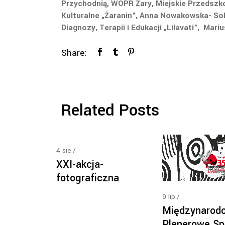
Przychodnią, WOPR Żary, Miejskie Przedszko
Kulturalne „Żaranin”, Anna Nowakowska- So
Diagnozy, Terapii i Edukacji „Lilavati”, Mari
Share:
Related Posts
4
sie
XXI-akcja-
fotograficzna
9
lip
Międzynarod
Plenerowe Sp