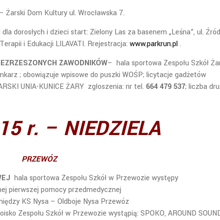
– Żarski Dom Kultury ul. Wrocławska 7.
 dla dorosłych i dzieci start: Zielony Las za basenem „Leśna”, ul. Źró
rapii i Edukacji LILAVATI. Rrejestracja:
www.parkrun.pl
.
 NIEZRZESZONYCH ZAWODNIKÓW
– hala sportowa Zespołu Szkół Ża
amkarz ; obowiązuje wpisowe do puszki WOŚP; licytacje gadżetów
ARSKI UNIA-KUNICE ŻARY zgłoszenia: nr tel.
664 479 537
; liczba dr
15 r. – NIEDZIELA
PRZEWÓZ
OWEJ
hala sportowa Zespołu Szkół w Przewozie występy
nej pierwszej pomocy przedmedycznej
iędzy KS Nysa – Oldboje Nysa Przewóz
isko Zespołu Szkół w Przewozie wystąpią: SPOKO, AROUND SOUND