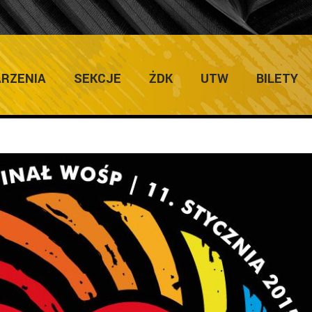
ULTURY
Ho
RZENIA
SEKCJE
ŻDK
UTW
BILETY