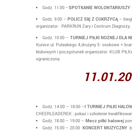
Godz. 11.00 –
SPOTKANIE WOLONTARIUSZY
Godz. 9.00 –
POLICZ SIĘ Z CUKRZYCĄ
– biegi
organizator : PARKRUN Żary i Centrum Diagnozy, Te
Godz. 10.00 –
TURNIEJ PIŁKI NOŻNEJ DLA
Kunice ul. Pułaskiego 4,drużyny 5- osobowe + br
klubowych i poczęstunek organizator: KLUB PIŁK
ograniczona.
11.01.20
Godz. 14.00 – 18.00 –
I TURNIEJ PIŁKI HAL
CHEERLEADEREK ; pokaz i szkolenie kwalifikowa
Godz. 18.00 – 19.00 –
Mecz piłki halowej
pom
Godz. 15.00 – 20.00
KONCERT MUZYCZNY
bo