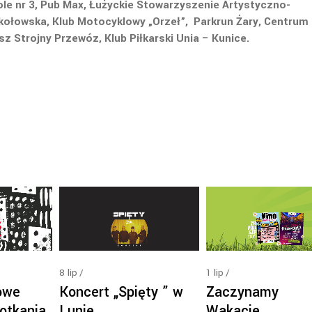
le nr 3, Pub Max, Łużyckie Stowarzyszenie Artystyczno-
kołowska, Klub Motocyklowy „Orzeł”, Parkrun Żary, Centrum
usz Strojny Przewóz, Klub Piłkarski Unia – Kunice.
8
lip
1
lip
Koncert „Spięty ” w
owe
Zaczynamy
Lunie
otkania
Wakacje…