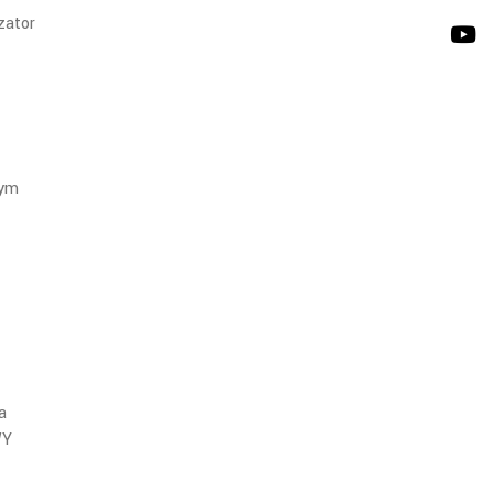
zator
żym
a
WY