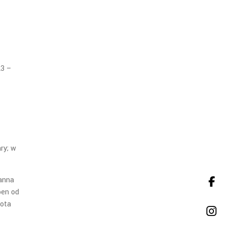
23 –
ry; w
manna
pen od
wota