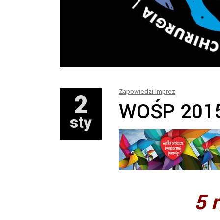
2
Zapowiedzi Imprez
WOŚP 2015
sty
5 