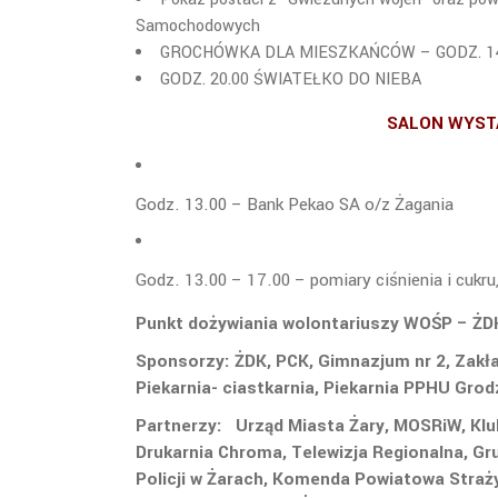
Samochodowych
GROCHÓWKA DLA MIESZKAŃCÓW – GODZ. 14.00
GODZ. 20.00 ŚWIATEŁKO DO NIEBA
SALON WYST
Godz. 13.00 – Bank Pekao SA o/z Żagania
Godz. 13.00 – 17.00 – pomiary ciśnienia i cuk
Punkt dożywiania wolontariuszy WOŚP – ŻDK
Sponsorzy: ŻDK, PCK, Gimnazjum nr 2, Zakł
Piekarnia- ciastkarnia, Piekarnia PPHU Gr
Partnerzy: Urząd Miasta Żary, MOSRiW, Klub
Drukarnia Chroma, Telewizja Regionalna, 
Policji w Żarach, Komenda Powiatowa Straży