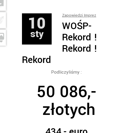
10
Zapowiedzi Imprez
WOŚP-
sty
Rekord !
Rekord !
Rekord
Podliczyliśmy :
50 086,-
złotych
434,- euro