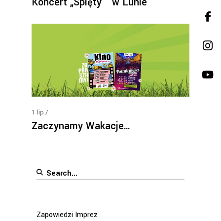
Koncert „Spięty ” w Lunie
1
lip
Zaczynamy Wakacje…
Search
for:
Zapowiedzi Imprez