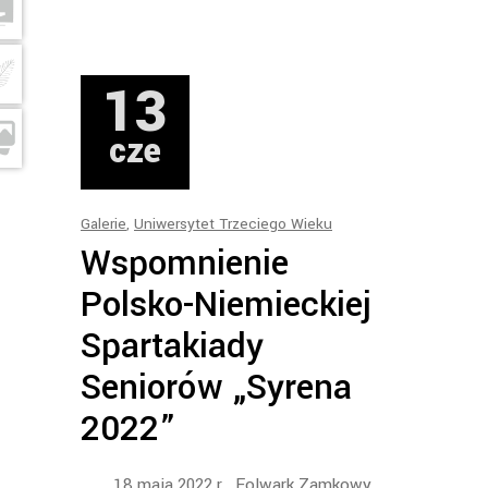
13
cze
Galerie
,
Uniwersytet Trzeciego Wieku
Wspomnienie
Polsko-Niemieckiej
Spartakiady
Seniorów „Syrena
2022”
18 maja 2022 r., Folwark Zamkowy