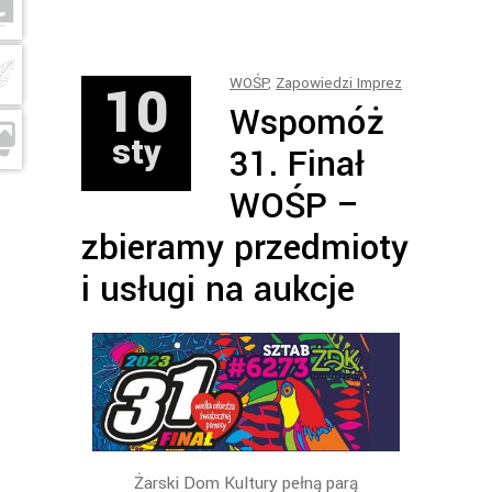
10
WOŚP
,
Zapowiedzi Imprez
Wspomóż
sty
31. Finał
WOŚP –
zbieramy przedmioty
i usługi na aukcje
Żarski Dom Kultury pełną parą