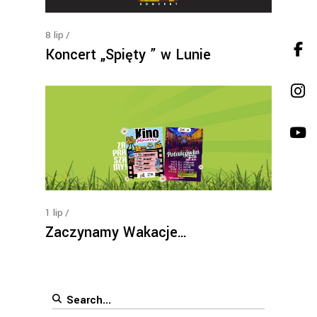
8
lip
Koncert „Spięty ” w Lunie
1
lip
Zaczynamy Wakacje…
Search
for: