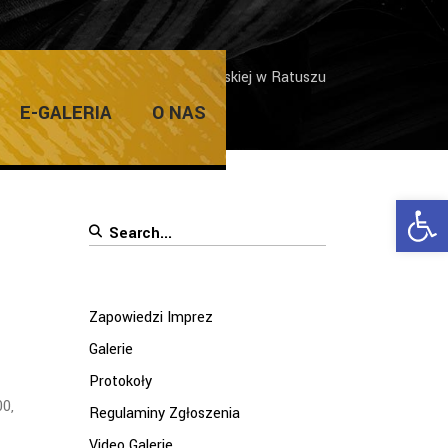
mprez
/
Wystawa Gabrieli Łastowskiej w Ratuszu
E-GALERIA
O NAS
Ope
Search
for:
Zapowiedzi Imprez
Galerie
Protokoły
00,
Regulaminy Zgłoszenia
Video Galerie