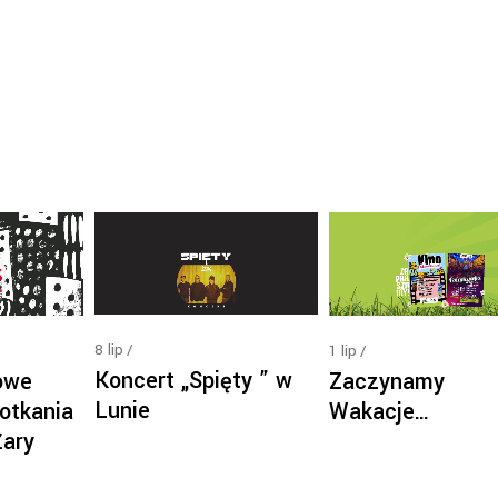
8
lip
1
lip
Koncert „Spięty ” w
owe
Zaczynamy
Lunie
otkania
Wakacje…
Żary