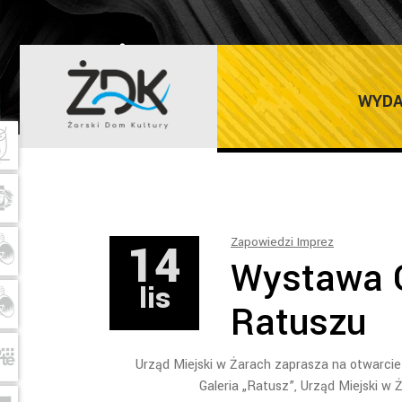
ŻARSKI DOM K
WYDA
14
Zapowiedzi Imprez
Wystawa G
lis
Ratuszu
Urząd Miejski w Żarach zaprasza na otwarcie 
Galeria „Ratusz”, Urząd Miejski w