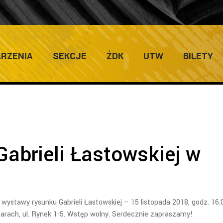
ULTURY
Home
/
Zapowiedzi I
RZENIA
SEKCJE
ŻDK
UTW
BILETY
abrieli Łastowskiej w
wystawy rysunku Gabrieli Łastowskiej – 15 listopada 2018, godz. 16.
 Żarach, ul. Rynek 1-5. Wstęp wolny. Serdecznie zapraszamy!