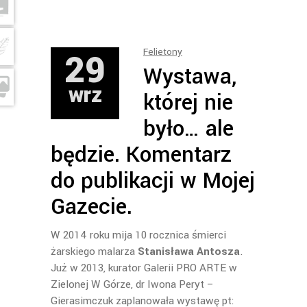
29
Felietony
Wystawa,
wrz
której nie
było… ale
będzie. Komentarz
do publikacji w Mojej
Gazecie.
W 2014 roku mija 10 rocznica śmierci
żarskiego malarza
Stanisława Antosza
.
Już w 2013, kurator Galerii PRO ARTE w
Zielonej W Górze, dr Iwona Peryt –
Gierasimczuk zaplanowała wystawę pt: