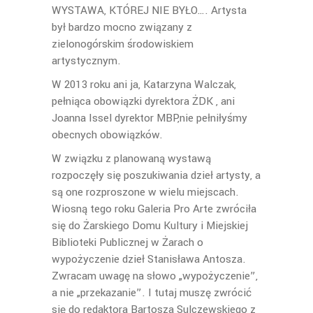
WYSTAWA, KTÓREJ NIE BYŁO…. Artysta
był bardzo mocno związany z
zielonogórskim środowiskiem
artystycznym.
W 2013 roku ani ja, Katarzyna Walczak,
pełniąca obowiązki dyrektora ŻDK , ani
Joanna Issel dyrektor MBP,nie pełniłyśmy
obecnych obowiązków.
W związku z planowaną wystawą
rozpoczęły się poszukiwania dzieł artysty, a
są one rozproszone w wielu miejscach.
Wiosną tego roku Galeria Pro Arte zwróciła
się do Żarskiego Domu Kultury i Miejskiej
Biblioteki Publicznej w Żarach o
wypożyczenie dzieł Stanisława Antosza.
Zwracam uwagę na słowo „wypożyczenie”,
a nie „przekazanie”. I tutaj muszę zwrócić
się do redaktora Bartosza Sulczewskiego z