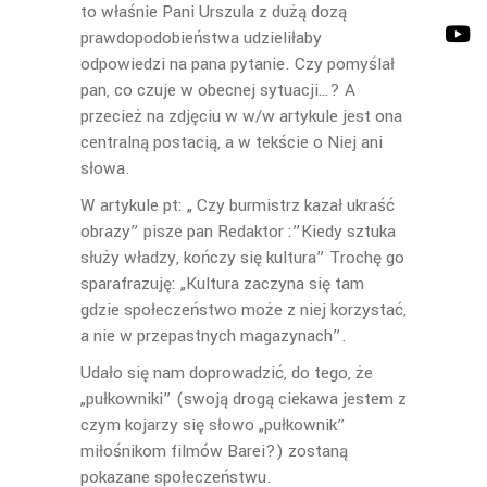
to właśnie Pani Urszula z dużą dozą
prawdopodobieństwa udzieliłaby
odpowiedzi na pana pytanie. Czy pomyślał
pan, co czuje w obecnej sytuacji…? A
przecież na zdjęciu w w/w artykule jest ona
centralną postacią, a w tekście o Niej ani
słowa.
W artykule pt: „ Czy burmistrz kazał ukraść
obrazy” pisze pan Redaktor :”Kiedy sztuka
służy władzy, kończy się kultura” Trochę go
sparafrazuję: „Kultura zaczyna się tam
gdzie społeczeństwo może z niej korzystać,
a nie w przepastnych magazynach”.
Udało się nam doprowadzić, do tego, że
„pułkowniki” (swoją drogą ciekawa jestem z
czym kojarzy się słowo „pułkownik”
miłośnikom filmów Barei?) zostaną
pokazane społeczeństwu.