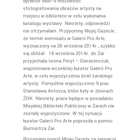
dyrektor MBP o możliwość
sfotografowania obrazów artysty na
miejscu w bibliotece w celu wykonania
katalogu wystawy. Niestety, odpowiedzi
nie otrzymałam. Przypomnę Mojej Gazecie ,
że termin wernisażu w Galerii Pro Arte,
wyznaczony na 26 września 2014r., szybko
się zbliżał. 18 września 2014r. do Żar
przyjechała Iwona Peryt – Gierasimczuk,
wspomniana wcześniej kurator Galerii Pro
Arte, w celu wypożyczenia dzieł żarskiego
artysty. Pomyślnie wypożyczono 9 prac
Stanisława Antosza, które były w zbiorach
ŻDK. Niestety, prace będące w posiadaniu
Miejskiej Biblioteki Publicznej w Żarach nie
zostały wypożyczone. W tej sytuacji
kurator Galerii Pro Arte poprosiła o pomoc
Burmistrza Żar.
Rozumiem pogoń Mojej Gazety za sensacją,