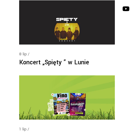
8
lip
Koncert „Spięty ” w Lunie
1
lip