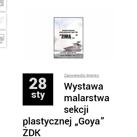
28
Zapowiedzi Imprez
Wystawa
sty
malarstwa
sekcji
plastycznej „Goya”
ŻDK