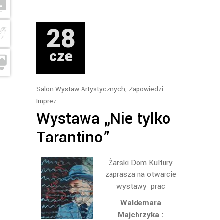
28
cze
Salon Wystaw Artystycznych
,
Zapowiedzi
Imprez
Wystawa „Nie tylko
Tarantino”
Żarski Dom Kultury
zaprasza na otwarcie
wystawy prac
Waldemara
Majchrzyka :