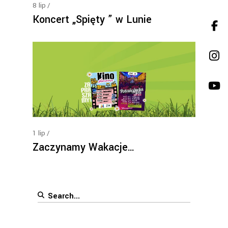
8
lip
Koncert „Spięty ” w Lunie
1
lip
Zaczynamy Wakacje…
Search
for: