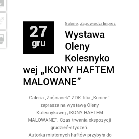
27
Galerie
,
Zapowiedzi Imprez
Wystawa
gru
Oleny
Kolesnyko
wej „IKONY HAFTEM
MALOWANE”
Galeria „Zaścianek” ŻDK filia „Kunice”
zaprasza na wystawę Oleny
Kolesnykowej „IKONY HAFTEM
MALOWANE”. Czas trwania ekspozycji
grudzień-styczeń.
Autorka misternych haftów przybyła do