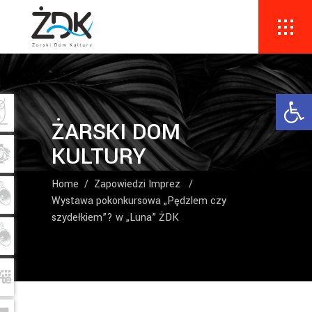
Ope
ŻARSKI DOM
KULTURY
Home
/
Zapowiedzi Imprez
/
Wystawa pokonkursowa „Pędzlem czy
szydełkiem”? w „Luna” ŻDK