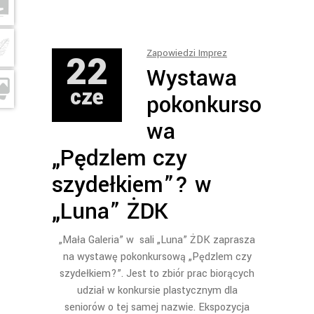
22
Zapowiedzi Imprez
Wystawa
cze
pokonkurso
wa
„Pędzlem czy
szydełkiem”? w
„Luna” ŻDK
„Mała Galeria” w sali „Luna” ŻDK zaprasza
na wystawę pokonkursową „Pędzlem czy
szydełkiem?”. Jest to zbiór prac biorących
udział w konkursie plastycznym dla
seniorów o tej samej nazwie. Ekspozycja