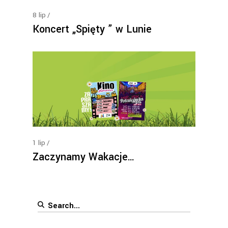
8
lip
Koncert „Spięty ” w Lunie
1
lip
Zaczynamy Wakacje…
Search
for: