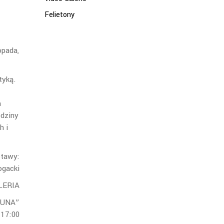
Felietony
opada,
tyką.
h
edziny
h i
stawy:
ogacki
LERIA
LUNA”
17:00