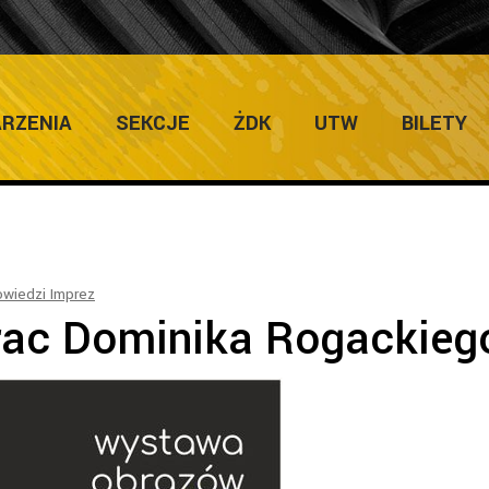
ULTURY
Home
/
Salon Wystaw Arty
RZENIA
SEKCJE
ŻDK
UTW
BILETY
wiedzi Imprez
ac Dominika Rogackieg