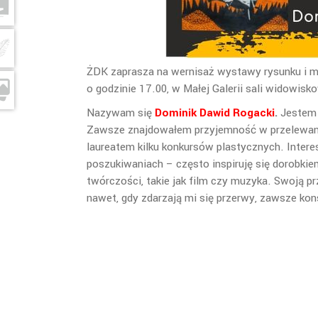
ŻDK zaprasza na wernisaż wystawy rysunku i 
o godzinie 17.00, w Małej Galerii sali widowisko
Nazywam się
Dominik Dawid Rogacki
.
Jestem u
Zawsze znajdowałem przyjemność w przelewaniu 
laureatem kilku konkursów plastycznych. Intere
poszukiwaniach – często inspiruję się dorobki
twórczości, takie jak film czy muzyka. Swoją p
nawet, gdy zdarzają mi się przerwy, zawsze k