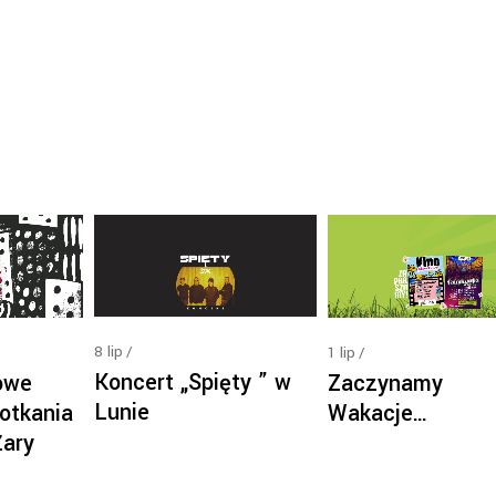
8
lip
1
lip
Koncert „Spięty ” w
owe
Zaczynamy
Lunie
otkania
Wakacje…
Żary