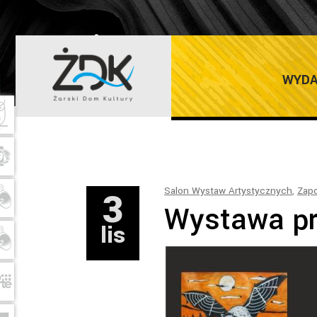
ŻARSKI DOM K
WYDA
3
Salon Wystaw Artystycznych
,
Zapo
Wystawa pr
lis