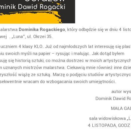
malarstwa
Dominika Rogackiego
, który odbędzie się w dniu 4 list
wej . „Luna”, ul. Okrzei 35.
czniem 4 klasy KLO. Już od najmłodszych lat interesuję się plas
swoich myśli na papier – rysując i malując. Jak dotąd byłem
suję się historią sztuki, co można dostrzec w moich artystycznyc
em uznanych mistrzów malarstwa. Ciekawią mnie również inne dzi
rzyszłość wiążę ze sztuką. Marzę o podjęciu studiów artystycznyc
onsekwentnie wracam do wzbogacania swoich umiejętności.
autor wy
Dominik Dawid R
MAŁA GA
sala widowiskowa „
4 LISTOPADA, GODZ 