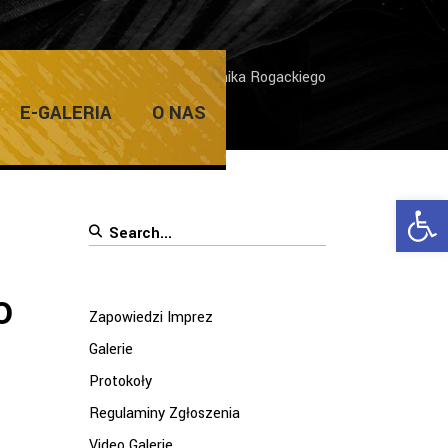
stycznych
/
Wystawa prac Dominika Rogackiego
E-GALERIA
O NAS
Ope
Search
for:
o
Zapowiedzi Imprez
Galerie
Protokoły
Regulaminy Zgłoszenia
Video Galerie