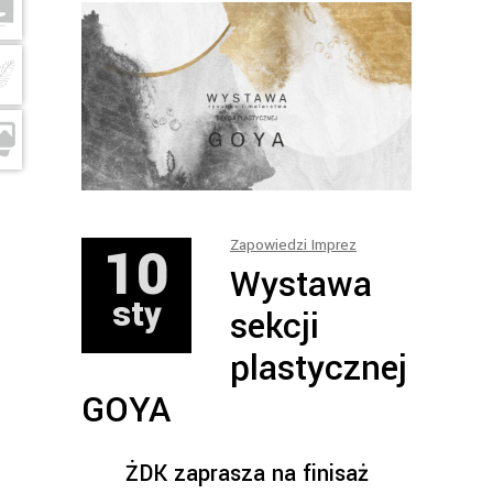
10
Zapowiedzi Imprez
Wystawa
sty
sekcji
plastycznej
GOYA
ŻDK zaprasza na finisaż