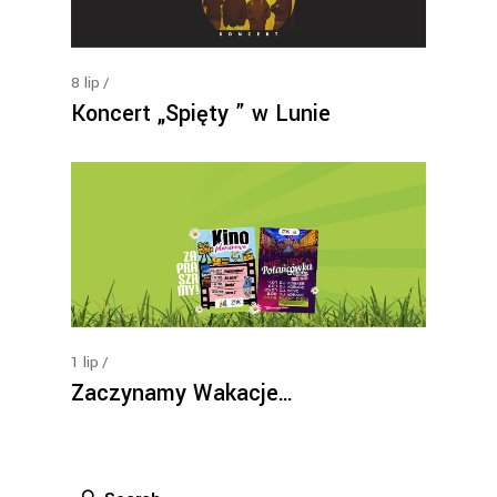
8
lip
Koncert „Spięty ” w Lunie
1
lip
Zaczynamy Wakacje…
Search