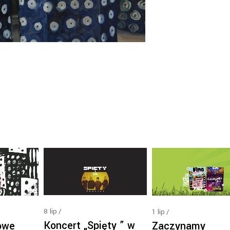
8
lip
1
lip
Koncert „Spięty ” w
owe
Zaczynamy