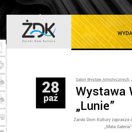
ŻARSKI DOM K
WYDA
28
Salon Wystaw Artystycznych
,
Wystawa 
paź
„Lunie”
Żarski Dom Kultury zaprasza
„Mała Galeria”