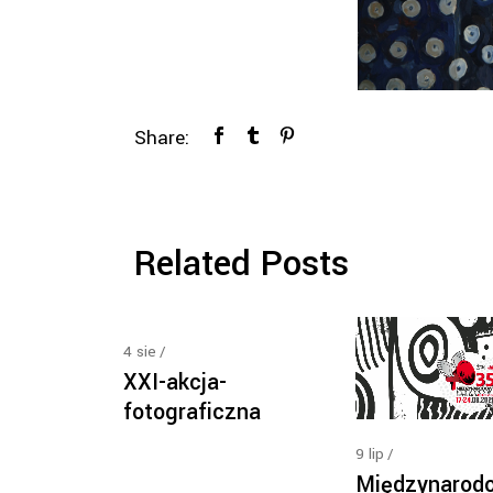
Share:
Related Posts
4
sie
XXI-akcja-
fotograficzna
9
lip
Międzynarod