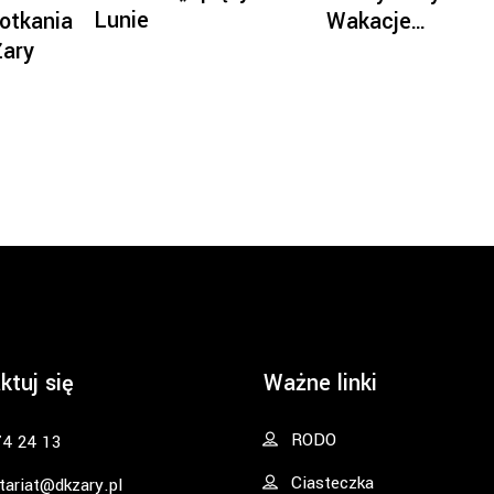
Lunie
otkania
Wakacje…
Żary
ktuj się
Ważne linki
RODO
74 24 13
Ciasteczka
tariat@dkzary.pl