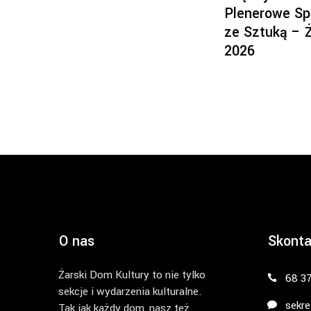
Plenerowe Sp
ze Sztuką – 
2026
O nas
Skonta
Żarski Dom Kultury to nie tylko
68 3
sekcje i wydarzenia kulturalne.
sekre
Tak jak każdy dom, nasz też