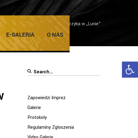
ych
/
Wystawa Waldemara Majchrzyka w „Lunie”
E-GALERIA
O NAS
Ope
Search
for:
w
Zapowiedzi Imprez
Galerie
Protokoły
Regulaminy Zgłoszenia
Video Galerie