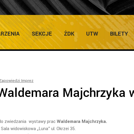
ULTURY
Home
/
Salon Wystaw Artystyczn
RZENIA
SEKCJE
ŻDK
UTW
BILETY
Zapowiedzi Imprez
Waldemara Majchrzyka 
 do zwiedzania wystawy prac
Waldemara Majchrzyka.
 Sala widowiskowa „Luna” ul. Okrzei 35.