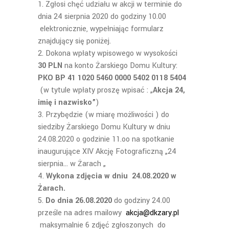
Zgłosi chęć udziału w akcji w terminie do
dnia 24 sierpnia 2020 do godziny 10.00
elektronicznie, wypełniając formularz
znajdujący się poniżej.
Dokona wpłaty wpisowego w wysokości
30
PLN
na konto Żarskiego Domu Kultury:
PKO BP 41 1020 5460 0000 5402 0118 5404
(w tytule wpłaty proszę wpisać : „
Akcja 24,
imię i nazwisko”
)
Przybędzie (w miarę możliwości ) do
siedziby Żarskiego Domu Kultury w dniu
24.08.2020 o godzinie 11.oo na spotkanie
inaugurujące XIV Akcję Fotograficzną „24
sierpnia… w Żarach „
Wykona zdjęcia w dniu 24.08.2020 w
Żarach.
Do dnia 26.08.2020
do godziny 24.00
prześle na adres mailowy
akcja@dkzary.pl
maksymalnie 6 zdjęć zgłoszonych do