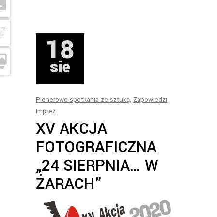
18
sie
Plenerowe spotkania ze sztuką
,
Zapowiedzi
Imprez
XV AKCJA
FOTOGRAFICZNA
„24 SIERPNIA… W
ŻARACH”