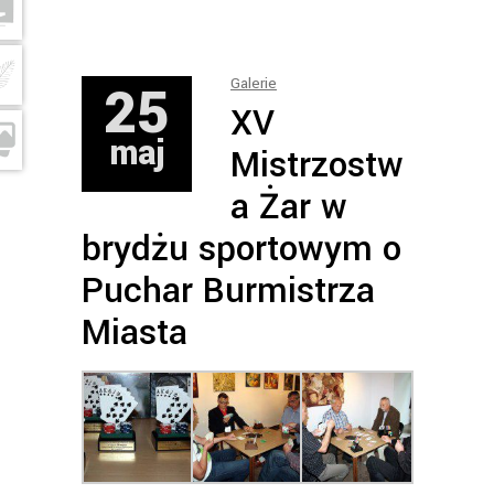
25
Galerie
XV
maj
Mistrzostw
a Żar w
brydżu sportowym o
Puchar Burmistrza
Miasta