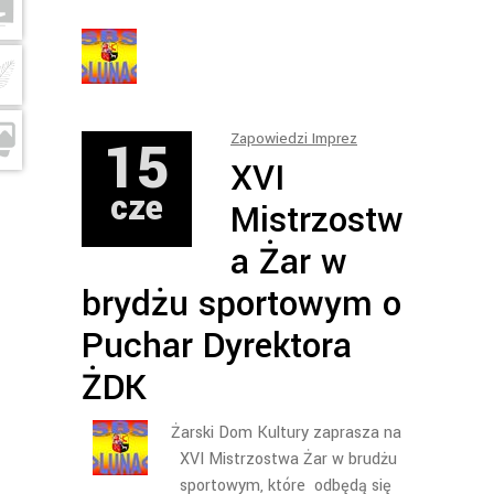
15
Zapowiedzi Imprez
XVI
cze
Mistrzostw
a Żar w
brydżu sportowym o
Puchar Dyrektora
ŻDK
Żarski Dom Kultury zaprasza na
XVI Mistrzostwa Żar w brudżu
sportowym, które odbędą się