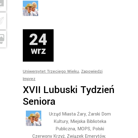
24
wrz
Uniwersytet Trzeciego Wieku
,
Zapowiedzi
Imprez
XVII Lubuski Tydzień
Seniora
Urząd Miasta Żary, Żarski Dom
Kultury, Miejska Biblioteka
Publiczna, MOPS, Polski
Czerwony Krzyż, Związek Emerytów,