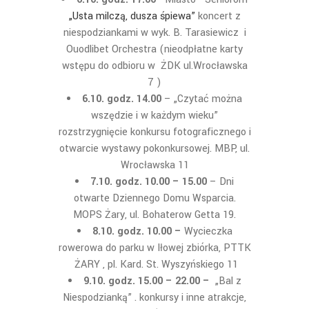
„
Usta milczą, dusza śpiewa”
koncert z
niespodziankami w wyk. B. Tarasiewicz i
Ouodlibet Orchestra (nieodpłatne karty
wstępu do odbioru w ŻDK ul.Wrocławska
7 )
6.10. godz. 14.00
– „Czytać można
wszędzie i w każdym wieku”
rozstrzygnięcie konkursu fotograficznego i
otwarcie wystawy pokonkursowej. MBP, ul.
Wrocławska 11
7.10. godz. 10.00 – 15.00
– Dni
otwarte Dziennego Domu Wsparcia.
MOPS Żary, ul. Bohaterow Getta 19.
8.10. godz. 10.00 –
Wycieczka
rowerowa do parku w Iłowej zbiórka, PTTK
ŻARY , pl. Kard. St. Wyszyńskiego 11
9.10. godz. 15.00 – 22.00 –
„Bal z
Niespodzianką” . konkursy i inne atrakcje,