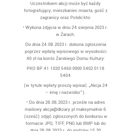
Uczestnikiem akcji może być każdy
fotografujący, mieszkaniec miasta, gość z
zagranicy oraz Polski kto:
• Wykona zdjęcia w dniu 24 sierpnia 2023 r.
w Żarach.
Do dnia 24.08.2023 r. dokona zgłoszenia
poprzez wpłatę wpisowego w wysokości
40 zł na konto Żarskiego Domu Kultury:
PKO BP 41 1020 5460 0000 5402 0118
5404
(w tytule wpłaty proszę wpisać: „Akcja 24
– imię i nazwisko”).
• Do dnia 28.08.2023 r. prześle na adres
mailowy akcja@dkzary.pl maksymalnie 6
(sześć) zdjęć zgłoszonych do konkursu w
formacie JPG, TIFF, PNG lub BMP lub do
dnia 28.08.2023 r. do godziny 15.30