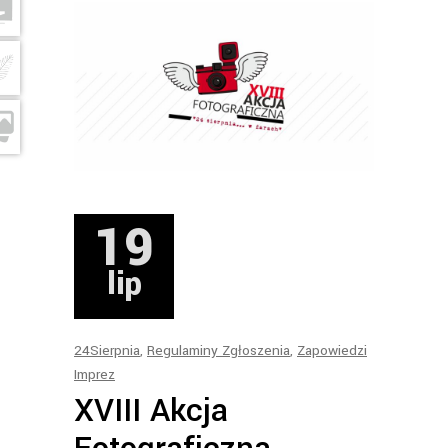
19
lip
24Sierpnia
,
Regulaminy Zgłoszenia
,
Zapowiedzi
Imprez
XVIII Akcja