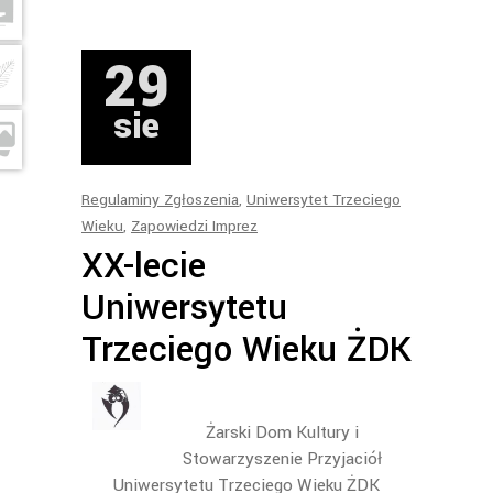
29
sie
Regulaminy Zgłoszenia
,
Uniwersytet Trzeciego
Wieku
,
Zapowiedzi Imprez
XX-lecie
Uniwersytetu
Trzeciego Wieku ŻDK
Żarski Dom Kultury i
Stowarzyszenie Przyjaciół
Uniwersytetu Trzeciego Wieku ŻDK