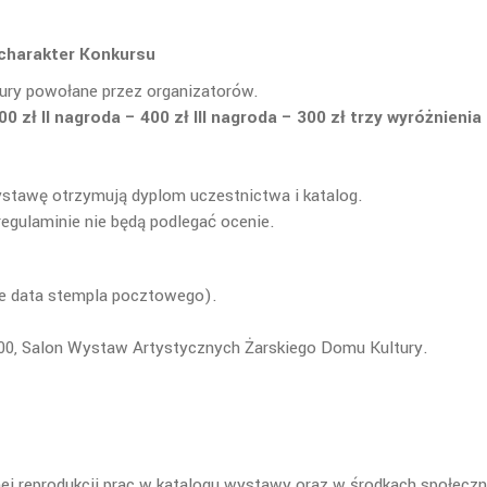
charakter Konkursu
 Jury powołane przez organizatorów.
 zł II nagroda – 400 zł III nagroda – 300 zł trzy wyróżnienia
stawę otrzymują dyplom uczestnictwa i katalog.
egulaminie nie będą podlegać ocenie.
je data stempla pocztowego).
.00, Salon Wystaw Artystycznych Żarskiego Domu Kultury.
nej reprodukcji prac w katalogu wystawy oraz w środkach społecz