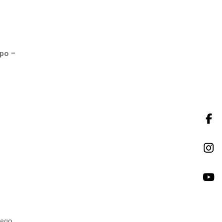
 po –
nego