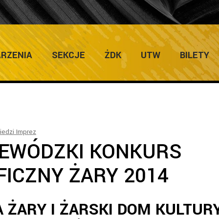
Home
/
Regulaminy Zgłoszenia
/
XXIV WOJ
RZENIA
SEKCJE
ŻDK
UTW
BILETY
edzi Imprez
JEWÓDZKI KONKURS
ICZNY ŻARY 2014
 ŻARY I ŻARSKI DOM KULTUR