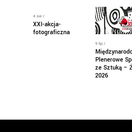
4
sie
XXI-akcja-
fotograficzna
9
lip
Międzynarod
Plenerowe Sp
ze Sztuką – 
2026