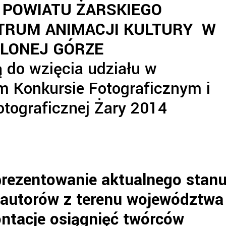
 POWIATU ŻARSKIEGO
TRUM ANIMACJI KULTURY W
ELONEJ GÓRZE
 do wzięcia udziału w
 Konkursie Fotograficznym i
tograficznej Żary 2014
prezentowanie aktualnego stan
j autorów z terenu województwa
ontacje osiągnięć twórców