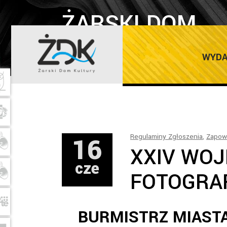
ŻARSKI DOM
KULTURY
WYDA
16
Regulaminy Zgłoszenia
,
Zapowi
XXIV WO
cze
FOTOGRAF
BURMISTRZ MIASTA