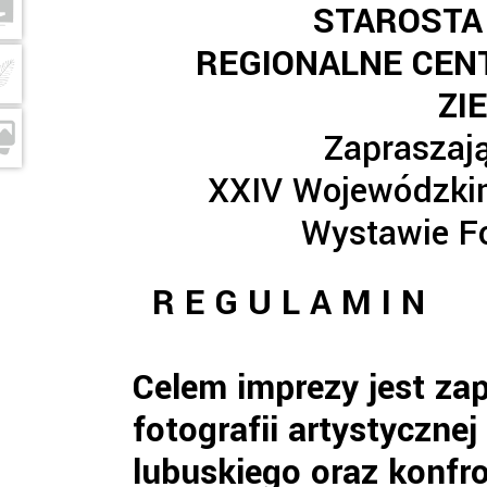
STAROSTA
REGIONALNE CEN
ZI
Zapraszają
XXIV Wojewódzkim
Wystawie Fo
R E G U L A M I N
Celem imprezy jest za
fotografii artystyczne
lubuskiego oraz konfr