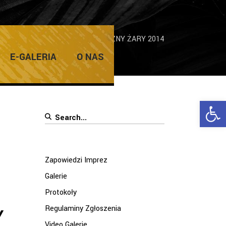
EWÓDZKI KONKURS FOTOGRAFICZNY ŻARY 2014
E-GALERIA
O NAS
Ope
Search
for:
Zapowiedzi Imprez
Galerie
Protokoły
Regulaminy Zgłoszenia
Y
Video Galerie