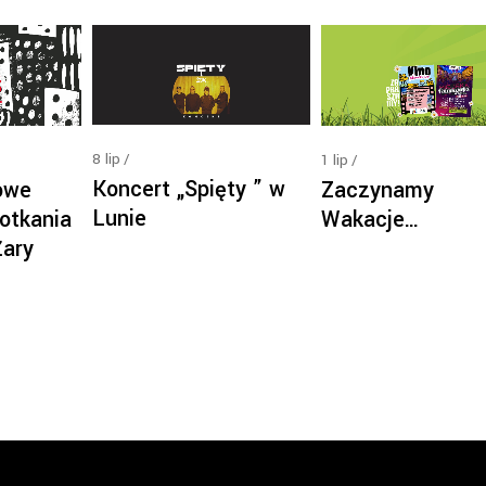
8
lip
1
lip
Koncert „Spięty ” w
owe
Zaczynamy
Lunie
otkania
Wakacje…
Żary