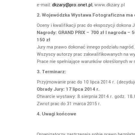
e-mail:
dkzary@pro.onet.pl
, www.dkzary.pl
2.
Wojewódzka Wystawa Fotograficzna ma 
Oceny i kwalifikacji prac do ekspozycji dokona
Nagrody: GRAND PRIX – 700 zł I nagroda – 500
150 zł
Jury ma prawo dokonać innego podziału nagród.
Wszyscy autorzy prac zakwalifikowanych na wy
Prace nie spełniające warunków określonych w r
3. Terminarz:
Przyjmowanie prac do 10 lipca 2014 r. (decydu
Obrady Jury: 17 lipca 2014 r.
Otwarcie wystawy: 8 sierpnia 2014 r. godz. 18
Zwrot prac do 31 marca 2015 r.
4. Uwagi końcowe
Organizatorzy zastrzegają sobie prawo bezpłat