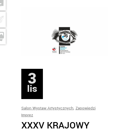
3
lis
Salon Wystaw Artystycznych
,
Zapowiedzi
Imprez
XXXV KRAJOWY