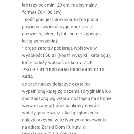
krótszy bok min. 20 cm, maksymalny
format 70×100 cm)
• ilość prac jest dowolna, każda praca
powinna zawierać sygnaturę (imię,
nazwisko, adres, tytuł i numer zgodny z
kartą zgłoszenia),
• organizatorzy pobierają wpisowe w
wysokości
50 zł
(koszt wysyłki i katalogu),
które należy wpłacić na konto ŻDK:
PKO BP
41 1020 5460 0000 5402 0118
5404
do prac należy dołączyć czytelnie
wypełnioną kartę zgłoszenia (oryginalną lub
sporządzoną wg wzoru, dostępną na stronie
www.dkzary.pl) oraz bankowy dowód
wpłaty, prace wraz z kartą zgłoszenia
należy przesłać w sztywnym opakowaniu
na adres: Żarski Dom Kultury, ul.